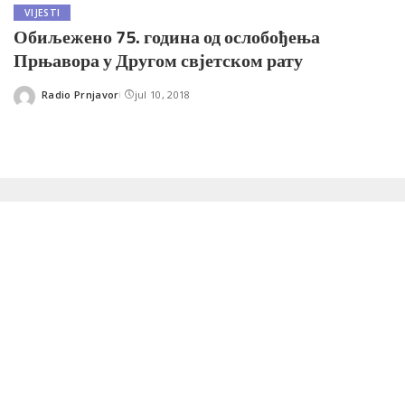
VIJESTI
Обиљежено 75. година од ослобођења
Прњавора у Другом свјетском рату
Radio Prnjavor
jul 10, 2018
Posted
by