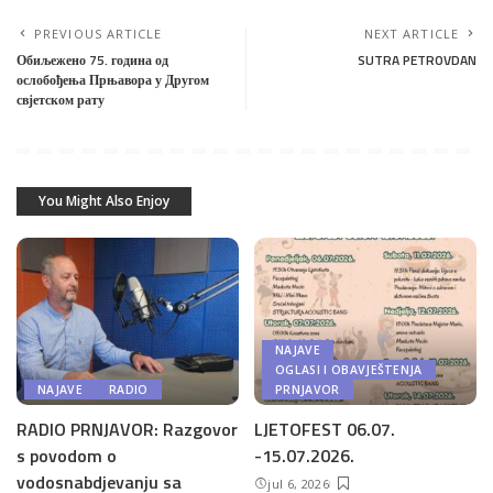
PREVIOUS ARTICLE
NEXT ARTICLE
Обиљежено 75. година од
SUTRA PETROVDAN
ослобођења Прњавора у Другом
свјетском рату
You Might Also Enjoy
NAJAVE
OGLASI I OBAVJEŠTENJA
NAJAVE
RADIO
PRNJAVOR
RADIO PRNJAVOR: Razgovor
LJETOFEST 06.07.
s povodom o
-15.07.2026.
vodosnabdjevanju sa
jul 6, 2026