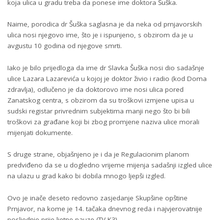
koja ulica u gradu treba da ponese ime doktora Šuška.
Naime, porodica dr Šuška saglasna je da neka od prnjavorskih
ulica nosi njegovo ime, što je i ispunjeno, s obzirom da je u
avgustu 10 godina od njegove smrti.
Iako je bilo prijedloga da ime dr Slavka Šuška nosi dio sadašnje
ulice Lazara Lazarevića u kojoj je doktor živio i radio (kod Doma
zdravlja), odlučeno je da doktorovo ime nosi ulica pored
Zanatskog centra, s obzirom da su troškovi izmjene upisa u
sudski registar privrednim subjektima manji nego što bi bili
troškovi za građane koji bi zbog promjene naziva ulice morali
mijenjati dokumente.
S druge strane, objašnjeno je i da je Regulacionim planom
predviđeno da se u dogledno vrijeme mijenja sadašnji izgled ulice
na ulazu u grad kako bi dobila mnogo ljepši izgled.
Ovo je inače deseto redovno zasjedanje Skupšine opštine
Prnjavor, na kome je 14. tačaka dnevnog reda i najvjerovatnije
posljednje prije ljetne pauze (TV K3)