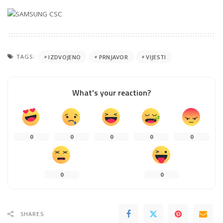
TAGS:
IZDVOJENO
PRNJAVOR
VIJESTI
What's your reaction?
0
0
0
0
0
0
0
SHARES