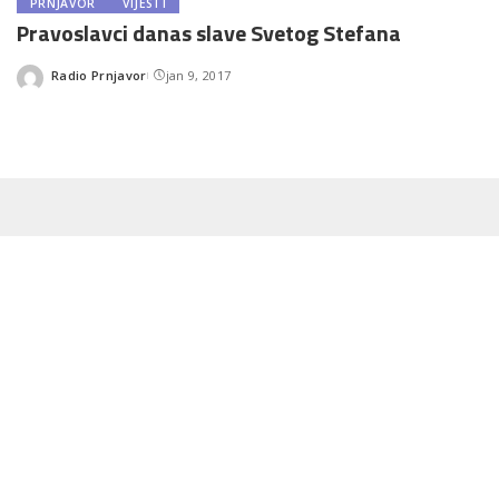
PRNJAVOR
VIJESTI
Pravoslavci danas slave Svetog Stefana
Radio Prnjavor
jan 9, 2017
Posted
by