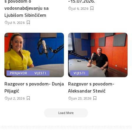
s povodom o
-15.07.2026.
vodosnabdjevanju sa
jul 6, 2026
Ljubišom Sibinčićem
jul 9, 2026
PRNJAVOR
VIJESTI
VIJESTI
Razgovor s povodom- Dunja
Razgovor s povodom-
Piljagić
Aleksandar Stević
jul 2, 2026
jun 23, 2026
Load More