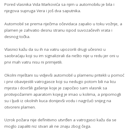
Pored vlasnika Vida Markovića sa njim u automobilu je bila i
njegova supruga Vera i još dva saputnika.
Automobil se prema riječima očevidaca zapalio u toku vožnje, a
plamen je zahvatio desnu stranu ispod suvozačevih vrata i
desnog točka.
Vlasnici kažu da su ih na vatru upozorili drugi učesnici u
saobraćaju koji su im signalizirali da nešto nije u redu jer oni u
prvi mah vatru nisu ni primijetili.
Okolni mještani su vidjevši automobil u plamenu pritekli u pomoć
i prvi obavijestili vatrogasce koji su nedugo potom bili na licu
mjesta i dovršili gašenje koje je započeo sam vlasnik sa
protivpožarnim aparatom kojeg je imao u kolima, a pripomogli
su i ljudi iz okolnih kuca donijevši vodu i nagrćući snijeg na
otvoreni plamen.
Uzrok požara nije definitivno utvrđen a vatrogasci kažu da se
moglo zapaliti niz stvari ali ne znaju zbog čega.