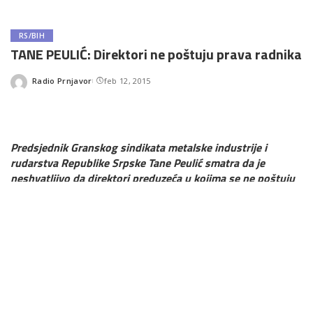
RS/BIH
TANE PEULIĆ: Direktori ne poštuju prava radnika
Radio Prnjavor
feb 12, 2015
Posted
by
Predsjednik Granskog sindikata metalske industrije i
rudarstva Republike Srpske Tane Peulić smatra da je
neshvatljivo da direktori preduzeća u kojima se ne poštuju
radnička prava i koja zaposlenima duguju i po 13 plata, ne
žele da razgovaraju sa radnicima.