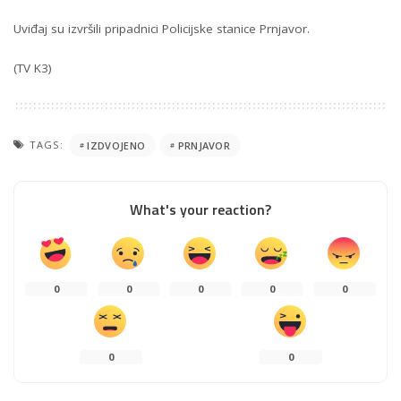
Uviđaj su izvršili pripadnici Policijske stanice Prnjavor.
(TV K3)
TAGS:
IZDVOJENO
PRNJAVOR
What's your reaction?
0
0
0
0
0
0
0