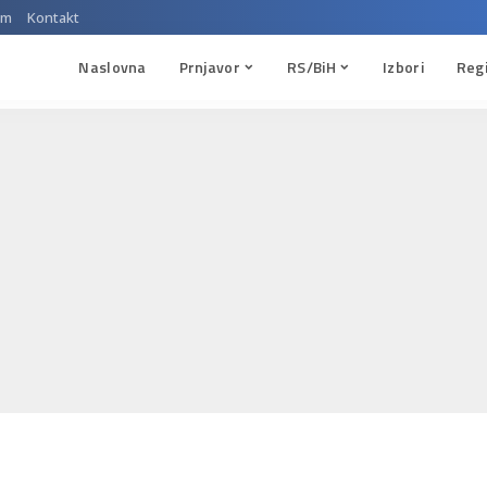
um
Kontakt
Naslovna
Prnjavor
RS/BiH
Izbori
Reg