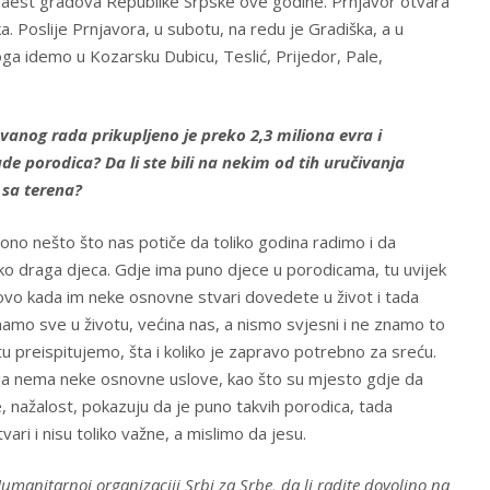
naest gradova Republike Srpske ove godine. Prnjavor otvara
. Poslije Prnjavora, u subotu, na redu je Gradiška, a u
toga idemo u Kozarsku Dubicu, Teslić, Prijedor, Pale,
anog rada prikupljeno je preko 2,3 miliona evra i
e porodica? Da li ste bili na nekim od tih uručivanja
 sa terena?
ono nešto što nas potiče da toliko godina radimo i da
ako draga djeca. Gdje ima puno djece u porodicama, tu uvijek
tovo kada im neke osnovne stvari dovedete u život i tada
mamo sve u životu, većina nas, a nismo svjesni i ne znamo to
tu preispitujemo, šta i koliko je zapravo potrebno za sreću.
a nema neke osnovne uslove, kao što su mjesto gdje da
ke, nažalost, pokazuju da je puno takvih porodica, tada
ri i nisu toliko važne, a mislimo da jesu.
umanitarnoj organizaciji Srbi za Srbe, da li radite dovoljno na