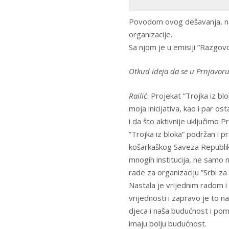
Povodom ovog dešavanja, na 
organizacije.
Sa njom je u emisiji ”Razgo
Otkud ideja da se u Prnjavor
Railić
: Projekat ”Trojka iz bl
moja inicijativa, kao i par ost
i da što aktivnije uključimo 
”Trojka iz bloka” podržan i 
košarkaškog Saveza Republike
mnogih institucija, ne samo n
rade za organizaciju ”Srbi za
Nastala je vrijednim radom i 
vrijednosti i zapravo je to na
djeca i naša budućnost i po
imaju bolju budućnost.