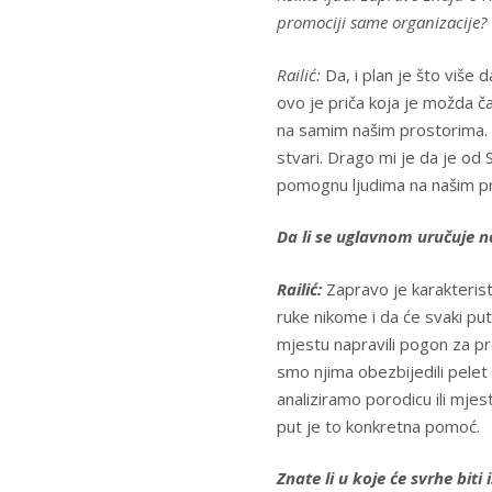
promociji same organizacije?
Railić:
Da, i plan je što više 
ovo je priča koja je možda ča
na samim našim prostorima. 
stvari. Drago mi je da je od 
pomognu ljudima na našim p
Da li se uglavnom uručuje no
Railić:
Zapravo je karakterist
ruke nikome i da će svaki pu
mjestu napravili pogon za pro
smo njima obezbijedili pelet
analiziramo porodicu ili mjes
put je to konkretna pomoć.
Znate li u koje će svrhe biti