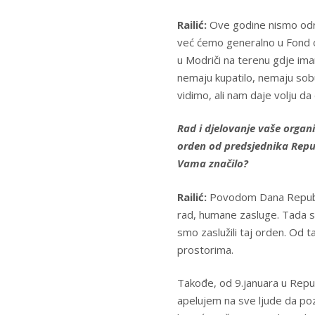
Railić:
Ove godine nismo odred
već ćemo generalno u Fond o
u Modriči na terenu gdje ima
nemaju kupatilo, nemaju sobu
vidimo, ali nam daje volju da
Rad i djelovanje vaše organi
orden od predsjednika Repub
Vama značilo?
Railić:
Povodom Dana Republik
rad, humane zasluge. Tada su
smo zaslužili taj orden. Od 
prostorima.
Takođe, od 9.januara u Repub
apelujem na sve ljude da poz