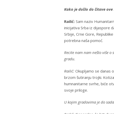
Kako je došlo do čitave ove
Railić:
Sam naziv Humanitarne 
inicijativa Srba iz dijaspor
Srbije, Crne Gore, Republike
potrebna naša pomoć.
Recite nam nam nešto više o 
gradu.
Railić:
Okupljamo se danas od
brzom šutiranju trojki. Kotiz
humnanitarne svrhe, biće otv
svoje priloge.
U kojim gradovima je do sada