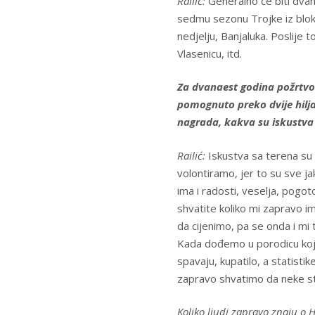
Railić:
Generalno će biti dva
sedmu sezonu Trojke iz bloka
nedjelju, Banjaluka. Poslije 
Vlasenicu, itd.
Za dvanaest godina požrtvov
pomognuto preko dvije hiljad
nagrada, kakva su iskustva
Railić:
Iskustva sa terena su 
volontiramo, jer to su sve j
ima i radosti, veselja, pogo
shvatite koliko mi zapravo i
da cijenimo, pa se onda i mi 
Kada dođemo u porodicu koj
spavaju, kupatilo, a statisti
zapravo shvatimo da neke stva
Koliko ljudi zapravo znaju o H