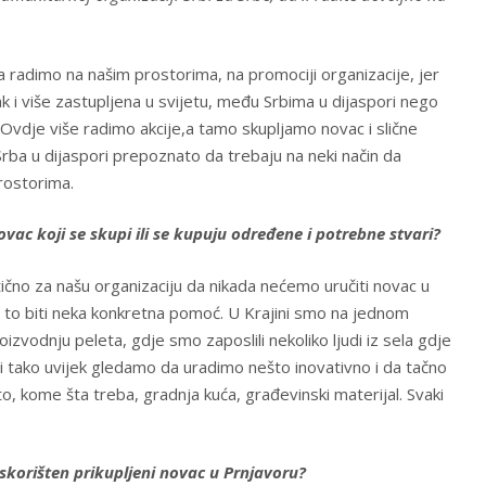
da radimo na našim prostorima, na promociji organizacije, jer
k i više zastupljena u svijetu, među Srbima u dijaspori nego
Ovdje više radimo akcije,a tamo skupljamo novac i slične
Srba u dijaspori prepoznato da trebaju na neki način da
rostorima.
vac koji se skupi ili se kupuju određene i potrebne stvari?
ično za našu organizaciju da nikada nećemo uručiti novac u
t to biti neka konkretna pomoć. U Krajini smo na jednom
izvodnju peleta, gdje smo zaposlili nekoliko ljudi iz sela gdje
 i tako uvijek gledamo da uradimo nešto inovativno i da tačno
to, kome šta treba, gradnja kuća, građevinski materijal. Svaki
 iskorišten prikupljeni novac u Prnjavoru?