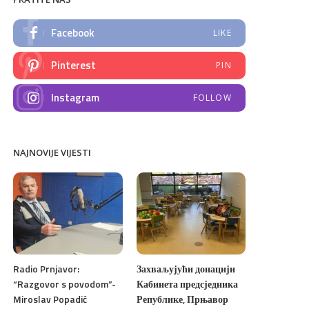
Facebook
LIKE
Pinterest
PIN
Instagram
FOLLOW
NAJNOVIJE VIJESTI
Radio Prnjavor:
Захваљујући донацији
“Razgovor s povodom”-
Кабинета предсједника
Miroslav Popadić
Републике, Прњавор