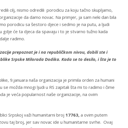
ili cilj, nismo odredili porodicu za koju tačno skupljamo,
rganizacije da damo novac. Na primjer, ja sam neki dan bila
mo porodicu sa šestoro djece i sedmo je na putu, a ljudi
 gdje će ta djeca da spavaju i to je stvarno tužno kada
 dalje radimo.
zacije prepoznat je i na republičkom nivou, dobili ste i
like Srpske Milorada Dodika. Kada se to desilo, i šta je to
e, 9.januara naša organizacija je primila orden za humani
 se možda mnogi ljudi u RS zapitali šta mi to radimo i čime
tada je veća popularnost naše organizacije, na ovim
lici Srpskoj važi humanitarni broj
17763,
a ovim putem
ovu taj broj, jer sav novac ide u humanitarne svrhe. Ovaj