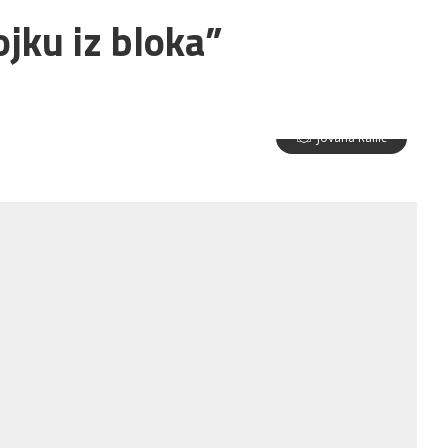
ojku iz bloka”
Jovana Railić