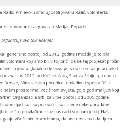
Radio Prnjavoru smo ugostili Jovanu Railić, volonterku
vor sa povodom” razgovarao Marijan Popadić.
u organizuje ovo takmičenje?
oka” generalno postoji od 2012. godine i možda je to bila
alih volontera koji smo bili u toj priči, da se taj projekat proširi
Prnjavor u jedno globalno dešavanje, s obzirom da je projekat
prepoznat još 2012. od Košarkaškog Saveza Srbije, pa onda i
 Srpske, Ministarstva porodice, omladine i sporta RS, i
a našim prostorima, već širom svijeta, gdje god ima ljudi koji
 Srbe”. Organizacija Srbi za Srbe postoji od 2005.godine.
trudom ljudi koji su porodični, koji cijene neke porodične
jbitnije što provlačimo kroz naš rad i što nam je cilj. Naša
maganje višečlanim porodicama, da one opstanu i da djeca