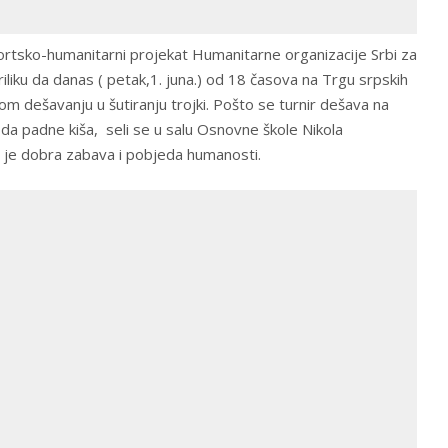
sportsko-humanitarni projekat Humanitarne organizacije Srbi za
riliku da danas ( petak,1. juna.) od 18 časova na Trgu srpskih
m dešavanju u šutiranju trojki. Pošto se turnir dešava na
da padne kiša, seli se u salu Osnovne škole Nikola
lj je dobra zabava i pobjeda humanosti.