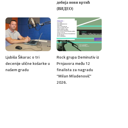
добија нови вртић
(ВИДЕО)
Ljubiša Šikarac o tri
Rock grupa Deminutiv iz
decenije ulične košarke u
Prnjavora među 12
našem gradu
finalista za nagradu
“Milan Mladenović”
2026.