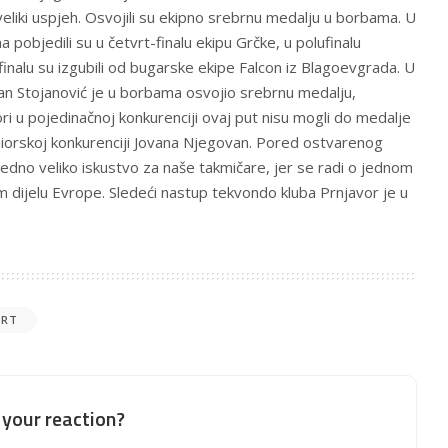
 veliki uspjeh. Osvojili su ekipno srebrnu medalju u borbama. U
objedili su u četvrt-finalu ekipu Grčke, u polufinalu
 finalu su izgubili od bugarske ekipe Falcon iz Blagoevgrada. U
lan Stojanović je u borbama osvojio srebrnu medalju,
ori u pojedinačnoj konkurenciji ovaj put nisu mogli do medalje
eniorskoj konkurenciji Jovana Njegovan. Pored ostvarenog
 jedno veliko iskustvo za naše takmičare, jer se radi o jednom
m dijelu Evrope. Sledeći nastup tekvondo kluba Prnjavor je u
ORT
your reaction?