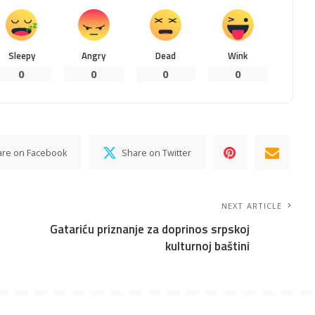
Sleepy
Angry
Dead
Wink
0
0
0
0
are on Facebook
Share on Twitter
NEXT ARTICLE
Gatariću priznanje za doprinos srpskoj
kulturnoj baštini