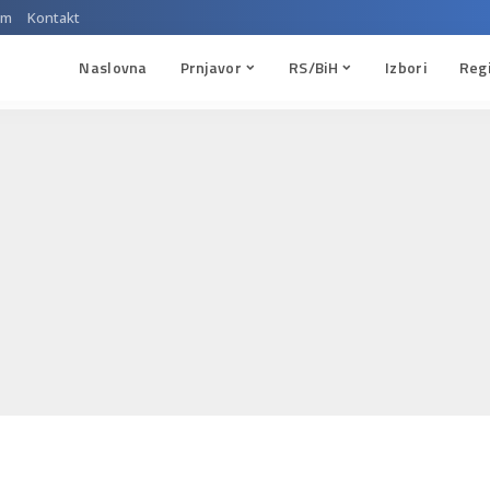
um
Kontakt
Naslovna
Prnjavor
RS/BiH
Izbori
Reg