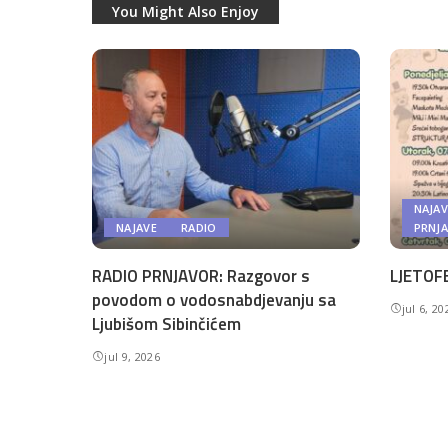
You Might Also Enjoy
NAJAV
NAJAVE
RADIO
PRNJ
RADIO PRNJAVOR: Razgovor s
LJETOFE
povodom o vodosnabdjevanju sa
jul 6, 20
Ljubišom Sibinčićem
jul 9, 2026