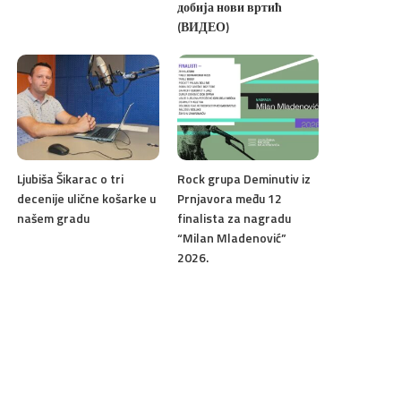
добија нови вртић
(ВИДЕО)
Ljubiša Šikarac o tri
Rock grupa Deminutiv iz
decenije ulične košarke u
Prnjavora među 12
našem gradu
finalista za nagradu
“Milan Mladenović”
2026.