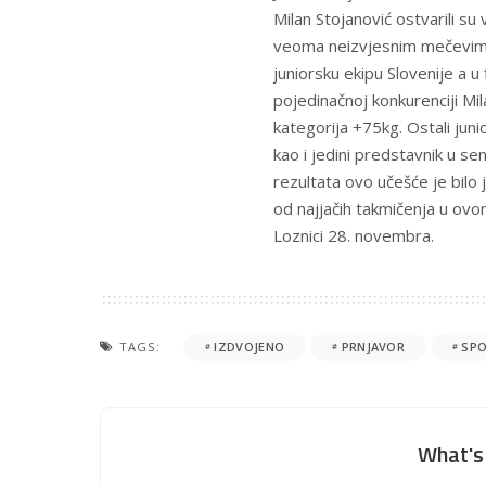
Milan Stojanović ostvarili su
veoma neizvjesnim mečevima p
juniorsku ekipu Slovenije a u
pojedinačnoj konkurenciji Mi
kategorija +75kg. Ostali juni
kao i jedini predstavnik u s
rezultata ovo učešće je bilo
od najjačih takmičenja u ovo
Loznici 28. novembra.
TAGS:
IZDVOJENO
PRNJAVOR
SP
What's 