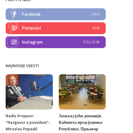
Facebook
LIKE
Pinterest
PIN
Instagram
FOLLOW
NAJNOVIJE VIJESTI
Radio Prnjavor:
Захваљујући донацији
“Razgovor s povodom”-
Кабинета предсједника
Miroslav Popadić
Републике, Прњавор