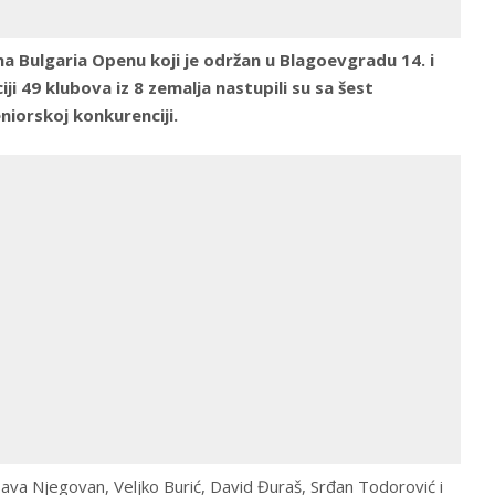
na Bulgaria Openu koji je održan u Blagoevgradu 14. i
i 49 klubova iz 8 zemalja nastupili su sa šest
eniorskoj konkurenciji.
 Sava Njegovan, Veljko Burić, David Đuraš, Srđan Todorović i