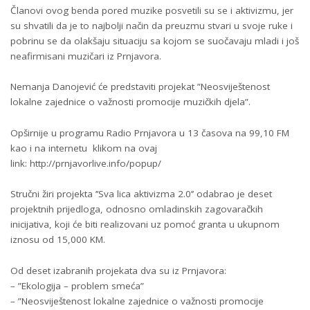
Članovi ovog benda pored muzike posvetili su se i aktivizmu, jer
su shvatili da je to najbolji način da preuzmu stvari u svoje ruke i
pobrinu se da olakšaju situaciju sa kojom se suočavaju mladi i još
neafirmisani muzičari iz Prnjavora.
Nemanja Danojević će predstaviti projekat ”Neosviještenost
lokalne zajednice o važnosti promocije muzičkih djela”.
Opširnije u programu Radio Prnjavora u 13 časova na 99,10 FM
kao i na internetu klikom na ovaj
link:
http://prnjavorlive.info/popup/
Stručni žiri projekta ’’Sva lica aktivizma 2.0’’ odabrao je deset
projektnih prijedloga, odnosno omladinskih zagovaračkih
inicijativa, koji će biti realizovani uz pomoć granta u ukupnom
iznosu od 15,000 KM.
Od deset izabranih projekata dva su iz Prnjavora:
–
”Ekologija – problem smeća”
– ”Neosviještenost lokalne zajednice o važnosti promocije