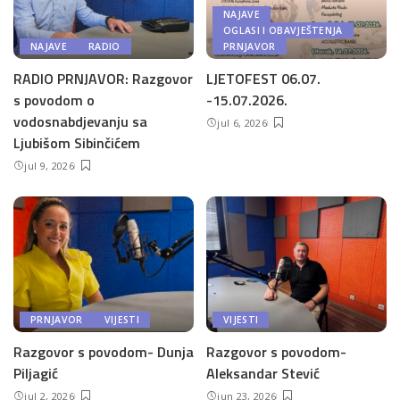
NAJAVE
OGLASI I OBAVJEŠTENJA
NAJAVE
RADIO
PRNJAVOR
RADIO PRNJAVOR: Razgovor
LJETOFEST 06.07.
s povodom o
-15.07.2026.
vodosnabdjevanju sa
jul 6, 2026
Ljubišom Sibinčićem
jul 9, 2026
PRNJAVOR
VIJESTI
VIJESTI
Razgovor s povodom- Dunja
Razgovor s povodom-
Piljagić
Aleksandar Stević
jul 2, 2026
jun 23, 2026