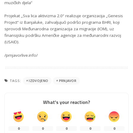
muzičkih djela”
Projekat „Sva lica aktivizma 2.0“ realizuje organizacija „Genesis
Project“ iz Banjaluke, zahvaljujući podršci programa BHRI, koji
sprovodi Međunarodna organizacija za migracije (IOM), uz
finansijsku podršku Američke agencije za međunarodni razvoj
(USAID).
/prnjavorlive.info/
TAGS:
IZDVOJENO
PRNJAVOR
What's your reaction?
0
0
0
0
0