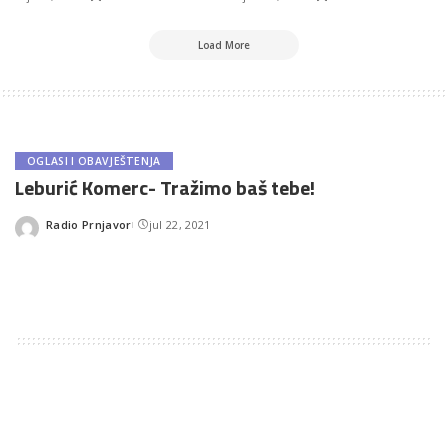
Load More
OGLASI I OBAVJEŠTENJA
Leburić Komerc- Tražimo baš tebe!
Radio Prnjavor
jul 22, 2021
Posted
by
TAGS:
IZDVOJENO
PRNJAVOR