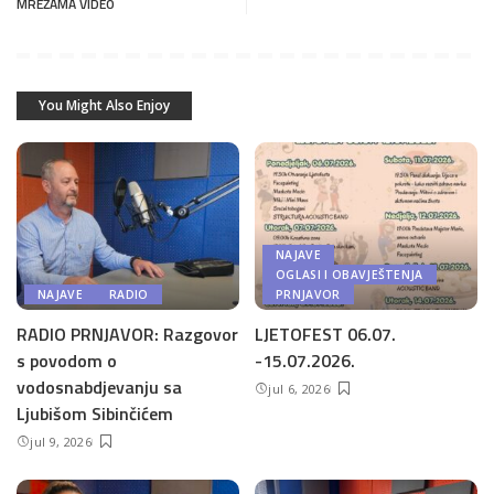
MREŽAMA VIDEO
You Might Also Enjoy
NAJAVE
OGLASI I OBAVJEŠTENJA
NAJAVE
RADIO
PRNJAVOR
RADIO PRNJAVOR: Razgovor
LJETOFEST 06.07.
s povodom o
-15.07.2026.
vodosnabdjevanju sa
jul 6, 2026
Ljubišom Sibinčićem
jul 9, 2026