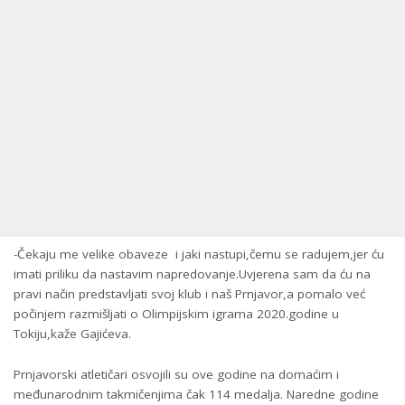
-Čekaju me velike obaveze i jaki nastupi,čemu se radujem,jer ću
imati priliku da nastavim napredovanje.Uvjerena sam da ću na
pravi način predstavljati svoj klub i naš Prnjavor,a pomalo već
počinjem razmišljati o Olimpijskim igrama 2020.godine u
Tokiju,kaže Gajićeva.
Prnjavorski atletičari osvojili su ove godine na domaćim i
međunarodnim takmičenjima čak 114 medalja. Naredne godine