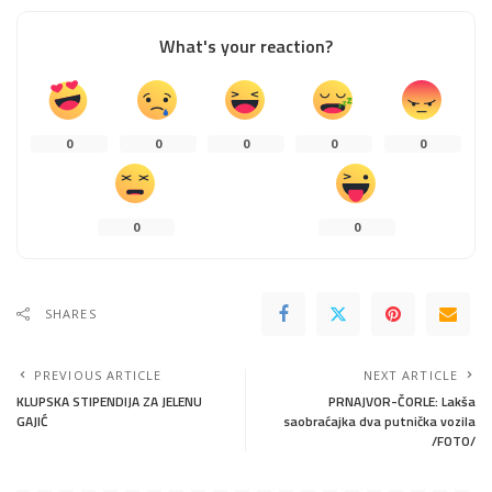
What's your reaction?
0
0
0
0
0
0
0
SHARES
PREVIOUS ARTICLE
NEXT ARTICLE
KLUPSKA STIPENDIJA ZA JELENU
PRNAJVOR-ČORLE: Lakša
GAJIĆ
saobraćajka dva putnička vozila
/FOTO/