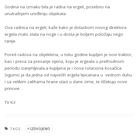
Godina na izmaku bila je radna na ergeli, posebno na
unutrašnjem uređenju objekata.
Ova radnica na ergeli, kaže kako je dolaskom novog direktora
ergela malo stala na noge i u dosta je boljem položaju nego
ranije.
Pored radova na objektima, u toku godine kupljen je novi traktor,
kao i presa za presanje sijena, koju je ergeala u prethodnom
periodu izanjmljivala,a kupljena je i nova rotaciona kosačica.
Sigurno ja da jedna od najvećih ergela lipicanara u vedrom duhu
i sa velikim zalihama hrane ulazi u dane zime, te iščekuju nove
prinove.
TV K3
TAGS:
IZDVOJENO