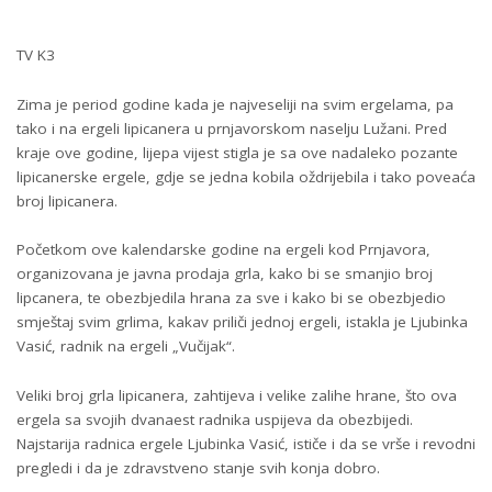
TV K3
Zima je period godine kada je najveseliji na svim ergelama, pa
tako i na ergeli lipicanera u prnjavorskom naselju Lužani. Pred
kraje ove godine, lijepa vijest stigla je sa ove nadaleko pozante
lipicanerske ergele, gdje se jedna kobila oždrijebila i tako poveaća
broj lipicanera.
Početkom ove kalendarske godine na ergeli kod Prnjavora,
organizovana je javna prodaja grla, kako bi se smanjio broj
lipcanera, te obezbjedila hrana za sve i kako bi se obezbjedio
smještaj svim grlima, kakav priliči jednoj ergeli, istakla je Ljubinka
Vasić, radnik na ergeli „Vučijak“.
Veliki broj grla lipicanera, zahtijeva i velike zalihe hrane, što ova
ergela sa svojih dvanaest radnika uspijeva da obezbijedi.
Najstarija radnica ergele Ljubinka Vasić, ističe i da se vrše i revodni
pregledi i da je zdravstveno stanje svih konja dobro.