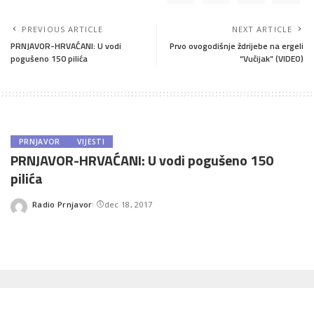
PREVIOUS ARTICLE
NEXT ARTICLE
PRNJAVOR-HRVAĆANI: U vodi
Prvo ovogodišnje ždrijebe na ergeli
pogušeno 150 pilića
“Vučijak” (VIDEO)
PRNJAVOR
VIJESTI
PRNJAVOR-HRVAĆANI: U vodi pogušeno 150
pilića
Radio Prnjavor
dec 18, 2017
Posted
by