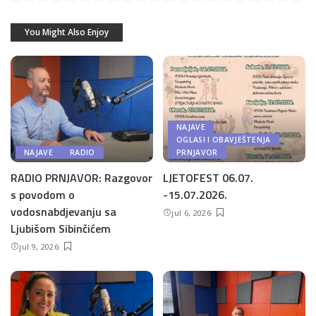
You Might Also Enjoy
NAJAVE
OGLASI I OBAVJEŠTENJA
NAJAVE
RADIO
PRNJAVOR
RADIO PRNJAVOR: Razgovor
LJETOFEST 06.07.
s povodom o
-15.07.2026.
vodosnabdjevanju sa
jul 6, 2026
Ljubišom Sibinčićem
jul 9, 2026