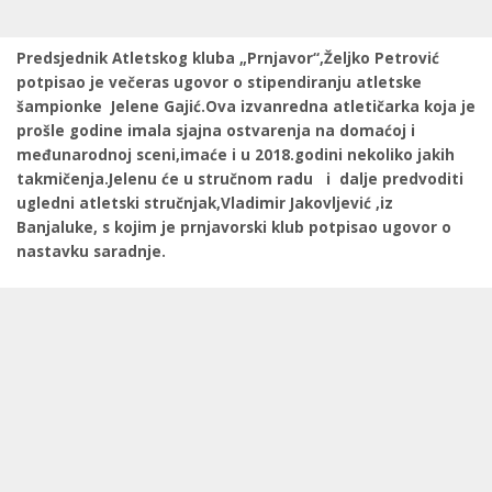
Predsjednik Atletskog kluba „Prnjavor“,Željko Petrović
potpisao je večeras ugovor o stipendiranju atletske
šampionke Jelene Gajić.Ova izvanredna atletičarka koja je
prošle godine imala sjajna ostvarenja na domaćoj i
međunarodnoj sceni,imaće i u 2018.godini nekoliko jakih
takmičenja.Jelenu će u stručnom radu i dalje predvoditi
ugledni atletski stručnjak,Vladimir Jakovljević ,iz
Banjaluke, s kojim je prnjavorski klub potpisao ugovor o
nastavku saradnje.