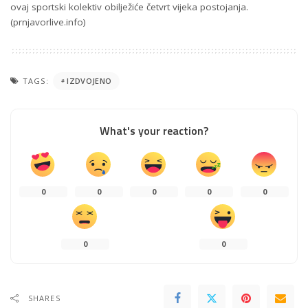
ovaj sportski kolektiv obilježiće četvrt vijeka postojanja.
(prnjavorlive.info)
TAGS:
IZDVOJENO
What's your reaction?
0
0
0
0
0
0
0
SHARES