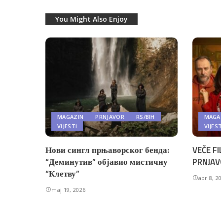
You Might Also Enjoy
MAGAZIN
PRNJAVOR
RS/BIH
MAGA
VIJESTI
VIJES
Нови сингл прњаворског бенда:
VEČE FI
“Деминутив” објавио мистичну
PRNJAV
“Клетву”
apr 8, 2
maj 19, 2026