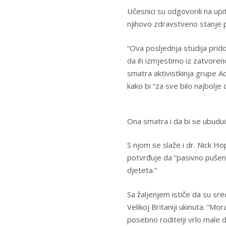
Učesnici su odgovorili na upi
njihovo zdravstveno stanje 
“Ova posljednja studija pri
da ih izmjestimo iz zatvoreno
smatra aktivistkinja grupe 
kako bi “za sve bilo najbolje 
Ona smatra i da bi se ubuduć
S njom se slaže i dr. Nick Ho
potvrđuje da “pasivno pušen
djeteta.”
Sa žaljenjem ističe da su sre
Velikoj Britaniji ukinuta. “M
posebno roditelji vrlo male 