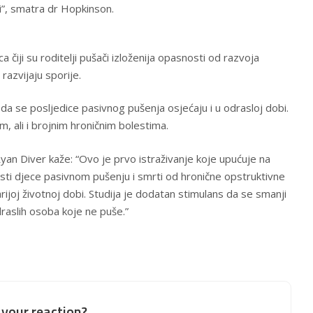
i”, smatra dr Hopkinson.
 čiji su roditelji pušači izloženija opasnosti od razvoja
razvijaju sporije.
 da se posljedice pasivnog pušenja osjećaju i u odrasloj dobi.
, ali i brojnim hroničnim bolestima.
Ryan Diver kaže: “Ovo je prvo istraživanje koje upućuje na
ti djece pasivnom pušenju i smrti od hronične opstruktivne
tarijoj životnoj dobi. Studija je dodatan stimulans da se smanji
draslih osoba koje ne puše.”
your reaction?