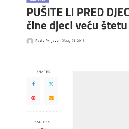
PUŠITE LI PRED DJEC
čine djeci veću štetu
Radio Prnjavor
aug 21, 2018
Posted
by
SHARES
READ NEXT