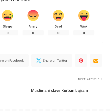
Sleepy
Angry
Dead
Wink
0
0
0
0
are on Facebook
Share on Twitter
NEXT ARTICLE
Muslimani slave Kurban bajram