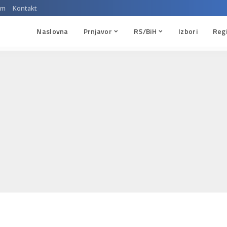
um
Kontakt
Naslovna
Prnjavor
RS/BiH
Izbori
Reg