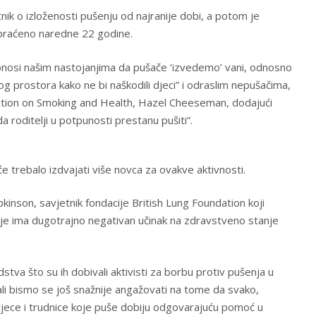
tnik o izloženosti pušenju od najranije dobi, a potom je
praćeno naredne 22 godine.
donosi našim nastojanjima da pušače ‘izvedemo’ vani, odnosno
g prostora kako ne bi naškodili djeci” i odraslim nepušačima,
Action on Smoking and Health, Hazel Cheeseman, dodajući
da roditelji u potpunosti prestanu pušiti”.
e trebalo izdvajati više novca za ovakve aktivnosti.
pkinson, savjetnik fondacije British Lung Foundation koji
je ima dugotrajno negativan učinak na zdravstveno stanje
dstva što su ih dobivali aktivisti za borbu protiv pušenja u
orali bismo se još snažnije angažovati na tome da svako,
djece i trudnice koje puše dobiju odgovarajuću pomoć u