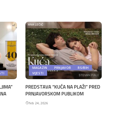
MAGAZIN
PRNJAVOR
RS/BIH
STI
VIJESTI
LJIMA”
PREDSTAVA “KUĆA NA PLAŽI” PRED
ANA
PRNJAVORSKOM PUBLIKOM
feb 24, 2026