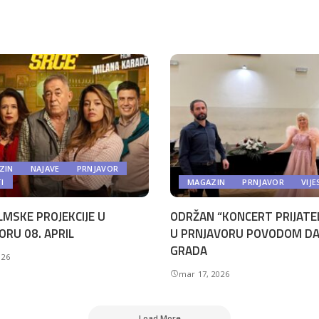
ZIN
NAJAVE
PRNJAVOR
TI
MAGAZIN
PRNJAVOR
VIJE
LMSKE PROJEKCIJE U
ODRŽAN “KONCERT PRIJATE
ORU 08. APRIL
U PRNJAVORU POVODOM D
GRADA
026
mar 17, 2026
Load More