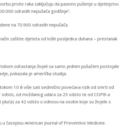
orbu protiv raka zaključuju da pasivno pušenje u djetinjstvu
00.000 odraslih nepušača godišnje”.
edene na 70.900 odraslih nepušača.
i način zaštite djeteta od loših posljedica duhana – prestanak
a tokom odrastanja živjeli sa samo jednim pušačem postojale
vlje, pokazala je američka studija.
okom 10 ili više sati sedmično povećava rizik od smrti od
 27 odsto, od moždanog udara za 23 odsto te od COPB-a
t pluća) za 42 odsto u odnosu na osobe koje su živjele s
su u časopisu American Journal of Preventive Medicine.