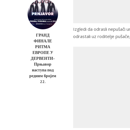
Izgledi da odrasli nepušači u
ГРАНД
odrastali uz roditelje pušače
ФИНАЛЕ
РИТМА
ЕВРОПЕ У
ДЕРВЕНТИ-
Прњавор
наступа под
редним бројем
22.