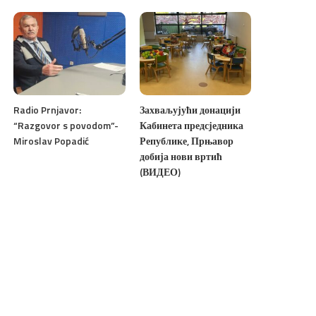
Radio Prnjavor:
Захваљујући донацији
“Razgovor s povodom”-
Кабинета предсједника
Miroslav Popadić
Републике, Прњавор
добија нови вртић
(ВИДЕО)