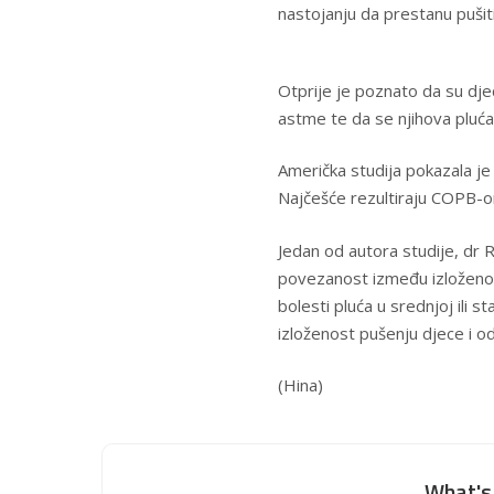
nastojanju da prestanu pušit
Otprije je poznato da su djeca
astme te da se njihova pluća 
Američka studija pokazala je
Najčešće rezultiraju COPB-om
Jedan od autora studije, dr 
povezanost između izloženos
bolesti pluća u srednjoj ili s
izloženost pušenju djece i o
(Hina)
What's 