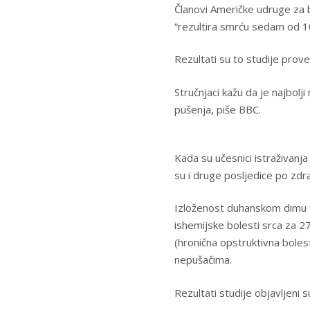
Članovi Američke udruge za b
“rezultira smrću sedam od 1
Rezultati su to studije prov
Stručnjaci kažu da je najbolj
pušenja, piše BBC.
Kada su učesnici istraživanj
su i druge posljedice po zdra
Izloženost duhanskom dimu t
ishemijske bolesti srca za
(hronična opstruktivna boles
nepušačima.
Rezultati studije objavljeni 