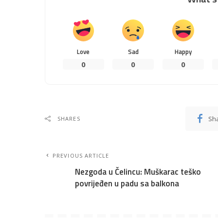
Love
Sad
Happy
0
0
0
Sh
SHARES
PREVIOUS ARTICLE
Nezgoda u Čelincu: Muškarac teško
povrijeđen u padu sa balkona