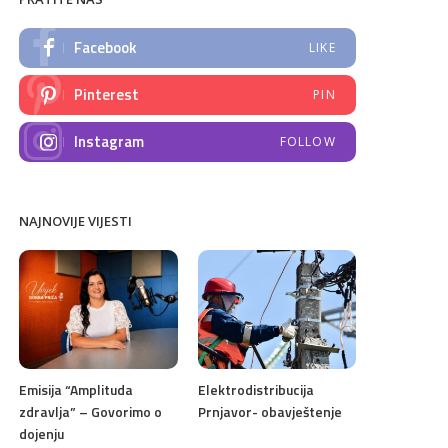
Facebook
LIKE
Pinterest
PIN
Instagram
FOLLOW
NAJNOVIJE VIJESTI
Emisija “Amplituda
Elektrodistribucija
zdravlja” – Govorimo o
Prnjavor- obavještenje
dojenju