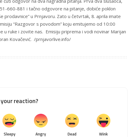
e čuti odgovor na dva nagradna pitanja. Prva dva slušaoca,
051-660-881 i tačno odgovore na pitanje, dobiće poklon
e prodavnice” u Prnjavoru. Zato u četvrtak, 8. aprila imate
 emisiju “Razgovor s povodom” koju emitujemo od 10:00
 u ruke i zovite nas. Emisiju priprema i vodi novinar Marijan
oran Kovačević. /prnjavorlive.info/
your reaction?
Sleepy
Angry
Dead
Wink