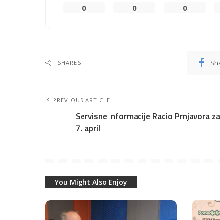
0
0
0
Sh
SHARES
PREVIOUS ARTICLE
Servisne informacije Radio Prnjavora za
7. april
You Might Also Enjoy