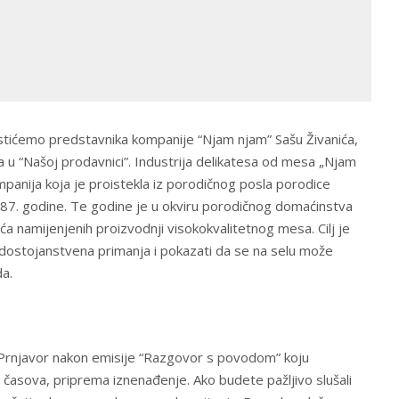
stićemo predstavnika kompanije “Njam njam” Sašu Živanića,
 u “Našoj prodavnici”. Industrija delikatesa od mesa „Njam
mpanija koja je proistekla iz porodičnog posla porodice
87. godine. Te godine je u okviru porodičnog domaćinstva
ića namijenjenih proizvodnji visokokvalitetnog mesa. Cilj je
 dostojanstvena primanja i pokazati da se na selu može
da.
Prnjavor nakon emisije “Razgovor s povodom” koju
 časova, priprema iznenađenje. Ako budete pažljivo slušali