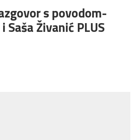
azgovor s povodom-
 i Saša Živanić PLUS