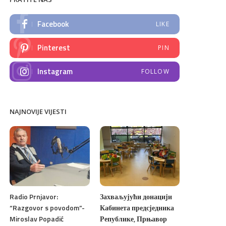
Facebook
LIKE
Pinterest
PIN
Instagram
FOLLOW
NAJNOVIJE VIJESTI
Radio Prnjavor:
Захваљујући донацији
“Razgovor s povodom”-
Кабинета предсједника
Miroslav Popadić
Републике, Прњавор