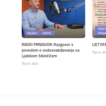
NAJAV
NAJAVE
RADIO
PRNJ
RADIO PRNJAVOR: Razgovor s
LJETOFE
povodom o vodosnabdjevanju sa
jul 6, 20
Ljubišom Sibinčićem
jul 9, 2026