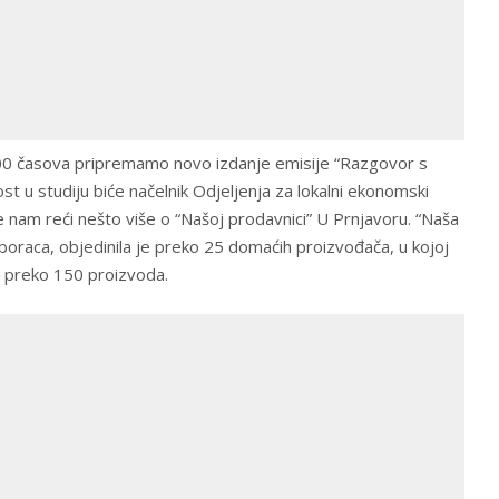
0:00 časova pripremamo novo izdanje emisije “Razgovor s
t u studiju biće načelnik Odjeljenja za lokalni ekonomski
 će nam reći nešto više o “Našoj prodavnici” U Prnjavoru. “Naša
boraca, objedinila je preko 25 domaćih proizvođača, u kojoj
o preko 150 proizvoda.