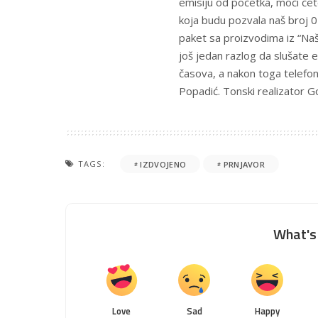
emisiju od početka, moći ćet
koja budu pozvala naš broj 
paket sa proizvodima iz “Naš
još jedan razlog da slušate
časova, a nakon toga telefone
Popadić. Tonski realizator G
TAGS:
IZDVOJENO
PRNJAVOR
What's 
Love
Sad
Happy