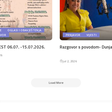
E
OGLASI I OBAVJEŠTENJA
AVOR
PRNJAVOR
VIJESTI
ST 06.07. -15.07.2026.
Razgovor s povodom- Dunja 
26
jul 2, 2026
Load More