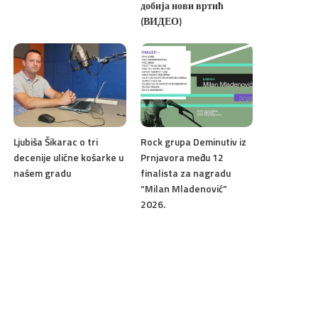
добија нови вртић
(ВИДЕО)
Ljubiša Šikarac o tri
Rock grupa Deminutiv iz
decenije ulične košarke u
Prnjavora među 12
našem gradu
finalista za nagradu
“Milan Mladenović”
2026.