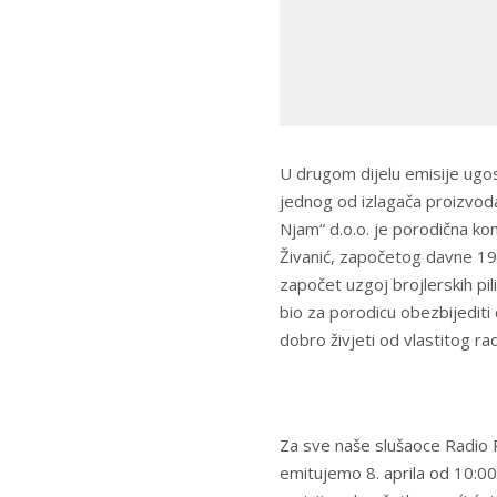
U drugom dijelu emisije ugo
jednog od izlagača proizvoda
Njam“ d.o.o. je porodična ko
Živanić, započetog davne 19
započet uzgoj brojlerskih pil
bio za porodicu obezbijediti
dobro živjeti od vlastitog ra
Za sve naše slušaoce Radio 
emitujemo 8. aprila od 10:00