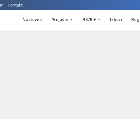
um
Kontakt
Naslovna
Prnjavor
RS/BiH
Izbori
Reg