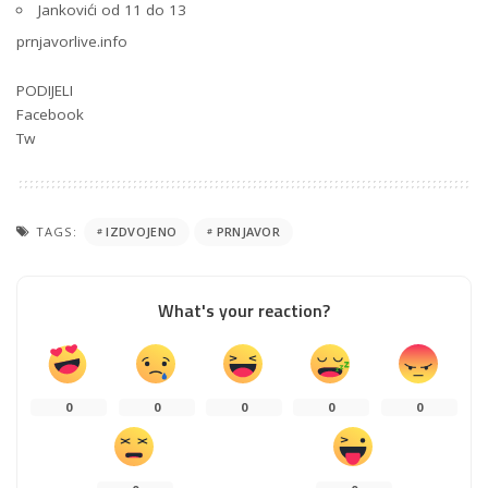
Jankovići od 11 do 13
prnjavorlive.info
PODIJELI
Facebook
Tw
TAGS:
IZDVOJENO
PRNJAVOR
What's your reaction?
0
0
0
0
0