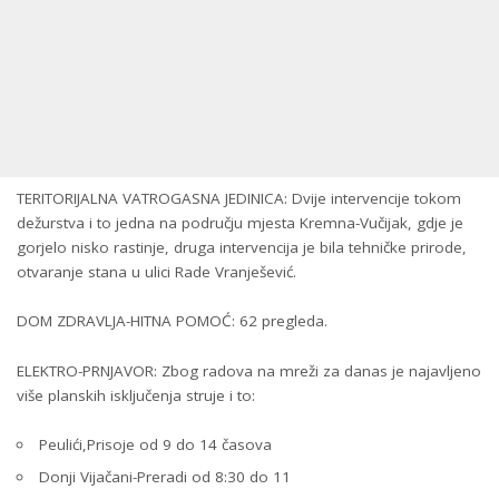
TERITORIJALNA VATROGASNA JEDINICA: Dvije intervencije tokom
dežurstva i to jedna na području mjesta Kremna-Vučijak, gdje je
gorjelo nisko rastinje, druga intervencija je bila tehničke prirode,
otvaranje stana u ulici Rade Vranješević.
DOM ZDRAVLJA-HITNA POMOĆ: 62 pregleda.
ELEKTRO-PRNJAVOR: Zbog radova na mreži za danas je najavljeno
više planskih isključenja struje i to:
Peulići,Prisoje od 9 do 14 časova
Donji Vijačani-Preradi od 8:30 do 11