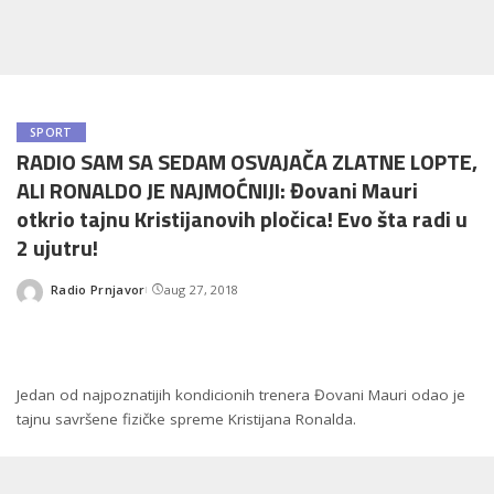
SPORT
RADIO SAM SA SEDAM OSVAJAČA ZLATNE LOPTE,
ALI RONALDO JE NAJMOĆNIJI: Đovani Mauri
otkrio tajnu Kristijanovih pločica! Evo šta radi u
2 ujutru!
Radio Prnjavor
aug 27, 2018
Posted
by
Jedan od najpoznatijih kondicionih trenera Đovani Mauri odao je
tajnu savršene fizičke spreme Kristijana Ronalda.