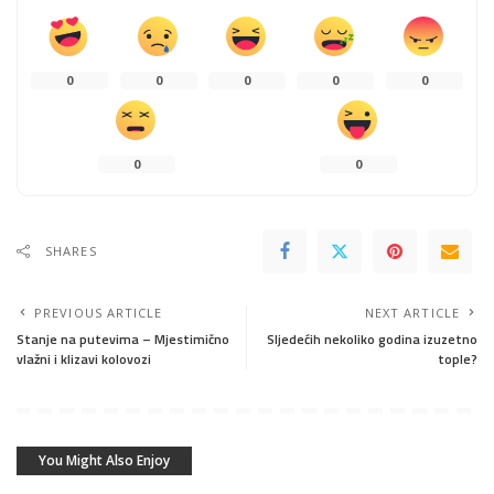
0
0
0
0
0
0
0
SHARES
PREVIOUS ARTICLE
NEXT ARTICLE
Stanje na putevima – Mjestimično
Sljedećih nekoliko godina izuzetno
vlažni i klizavi kolovozi
tople?
You Might Also Enjoy