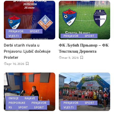
PRNJAVOR
SPORT
VIJESTI
PRNJAVOR
SPORT
Derbi starih rivala u
ФК Љубић Прњавор – ФК
Prnjavoru: Ljubić dočekuje
Текстилац Дервента
Proleter
mar 9, 2026
apr 16, 2026
EMISIJE
NAJAVE
PREPORUKE
PRNJAVOR
PRNJAVOR
SPORT
RS
SPORT
SPORT
VIJESTI