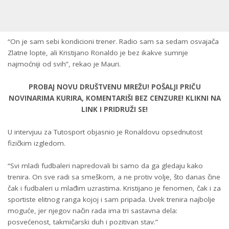
“On je sam sebi kondicioni trener. Radio sam sa sedam osvajača
Zlatne lopte, ali Kristijano Ronaldo je bez ikakve sumnje
najmoćniji od svih”, rekao je Mauri.
PROBAJ NOVU DRUŠTVENU MREŽU! POŠALJI PRIČU
NOVINARIMA KURIRA, KOMENTARIŠI BEZ CENZURE! KLIKNI NA
LINK I PRIDRUŽI SE!
U intervjuu za Tutosport objasnio je Ronaldovu opsednutost
fizičkim izgledom.
“Svi mladi fudbaleri napredovali bi samo da ga gledaju kako
trenira. On sve radi sa smeškom, a ne protiv volje, što danas čine
čak i fudbaleri u mlađim uzrastima. Kristijano je fenomen, čak i za
sportiste elitnog ranga kojoj i sam pripada. Uvek trenira najbolje
moguće, jer njegov način rada ima tri sastavna dela:
posvećenost, takmičarski duh i pozitivan stav.”