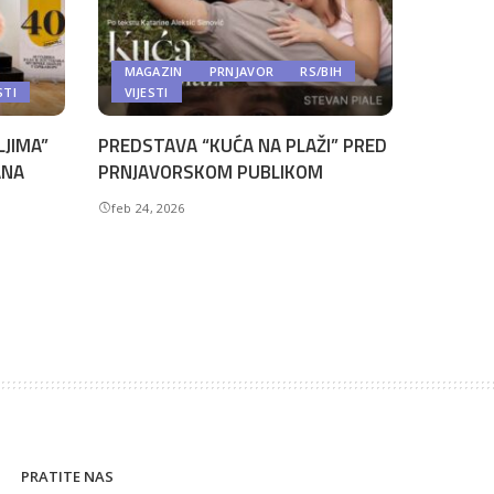
MAGAZIN
PRNJAVOR
RS/BIH
STI
VIJESTI
LJIMA”
PREDSTAVA “KUĆA NA PLAŽI” PRED
ANA
PRNJAVORSKOM PUBLIKOM
feb 24, 2026
PRATITE NAS