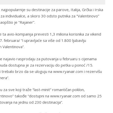
 najpopularnije su destinacije za parove, Italija, Grčka i Irska
 za individualce, a skoro 30 odsto putnika za “Valentinovo”
aopštio je “Rajaner”.
 ta avio-kompanija prevesti 1,3 miliona korisnika za vikend
7. februara/ “i upravljaće sa više od 1.800 ljubavlju
 Valentinova”.
` je najavio rasprodaju za putovanja u februaru s cijenama
nuda dostupna je za rezervaciju do petka u ponoć /15.
ci trebalo brzo da se uloguju na www.ryanair.com i rezervišu
nera”.
 za sve koji traže “last-minit” romantičan poklon,
lentinovo” takođe “dostupni na www.ryanair.com od samo 25
ovanja na jednu od 230 destinacija”.