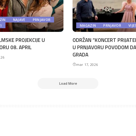
ZIN
NAJAVE
PRNJAVOR
TI
MAGAZIN
PRNJAVOR
VIJE
LMSKE PROJEKCIJE U
ODRŽAN “KONCERT PRIJATE
ORU 08. APRIL
U PRNJAVORU POVODOM D
GRADA
026
mar 17, 2026
Load More