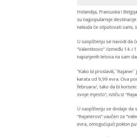
Holandija, Francuska i Belgija
su najpopularnije destinacije
nekuda će otputovati sami, s
U saopštenju se navodi da će
“Valentinovo” /između 14. i 1
napunjenih letova na sam dan
“Kako bi proslavili, `Rajaner
karata od 9,99 evra. Ova po
februara/, tako da bi korisni
svoje mjesto”, ističu iz “Raja
U saopštenju se dodaje da su
“Rajanerovi” vaučeri za “Va
evra, omogućujući poklon put