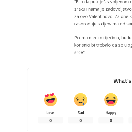
“Bilo da putuješ s voljenom o
zraku i nama je zadovoljstvo
za ovo Valentinovo. Za one k
rasprodaju s cijenama od samo
Prema njenim riječima, buduć
korisnici bi trebalo da se u
srce”.
What's 
Love
Sad
Happy
0
0
0