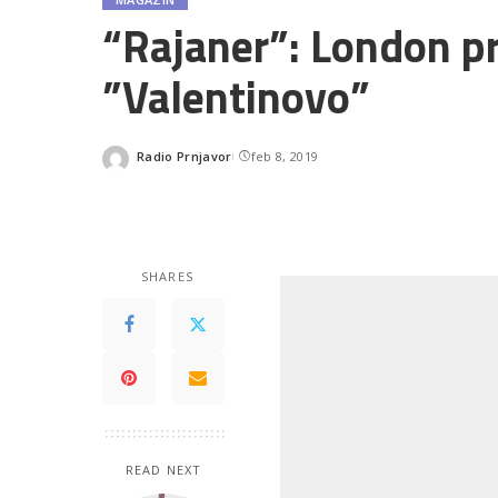
“Rajaner”: London pr
”Valentinovo”
Radio Prnjavor
feb 8, 2019
Posted
by
SHARES
READ NEXT