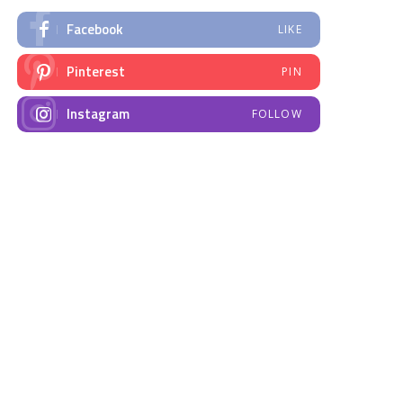
Facebook
LIKE
Pinterest
PIN
Instagram
FOLLOW
NAJNOVIJE VIJESTI
Emisija “Amplituda
Elektrodistribucija
zdravlja” – Govorimo o
Prnjavor- obavještenje
dojenju