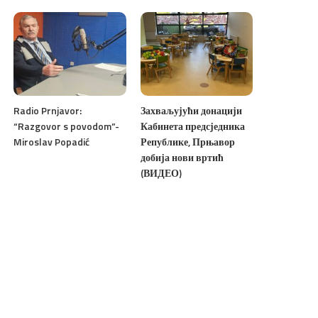
Radio Prnjavor:
Захваљујући донацији
“Razgovor s povodom”-
Кабинета предсједника
Miroslav Popadić
Републике, Прњавор
добија нови вртић
(ВИДЕО)