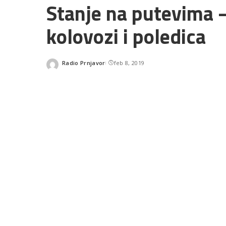
Stanje na putevima 
kolovozi i poledica
Radio Prnjavor
feb 8, 2019
Posted
by
SHARES
READ NEXT