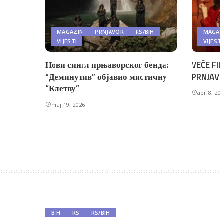
MAGAZIN
PRNJAVOR
RS/BIH
MAGA
VIJESTI
VIJES
Нови сингл прњаворског бенда:
VEČE FI
“Деминутив” објавио мистичну
PRNJAV
“Клетву”
apr 8, 2
maj 19, 2026
BIH
RS
RS/BIH