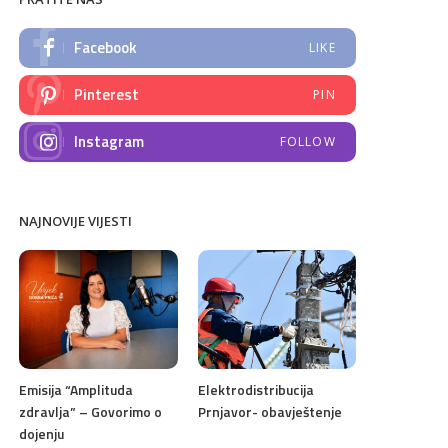
Facebook
LIKE
Pinterest
PIN
Instagram
FOLLOW
NAJNOVIJE VIJESTI
Emisija “Amplituda
Elektrodistribucija
zdravlja” – Govorimo o
Prnjavor- obavještenje
dojenju