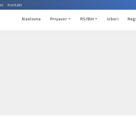
um
Kontakt
Naslovna
Prnjavor
RS/BiH
Izbori
Reg