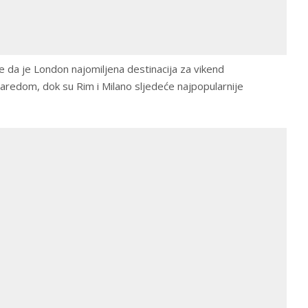
e da je London najomiljena destinacija za vikend
aredom, dok su Rim i Milano sljedeće najpopularnije