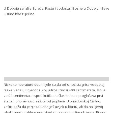
U Doboju se izlila Spreča. Rastu i vodostaji Bosne u Doboju i Save
i Drine kod Bijeljine.
Niske temperature doprinijele su da od sinoć stagnira vodostaj
rijeke Sane u Prijedoru, koji jutros iznosi 400 centimetara, što je
za 20 centimetara ispod kritične tačke kada se proglašava prvi
stepen pripravnosti zaštite od poplava. U prijedorskoj Civilnoj
zaštiti kažu da je rijeka Sana još uvijek u koritu, ali da na lijevoj
obali manji problem predstavlja pojava površinskih voda. Rijeke