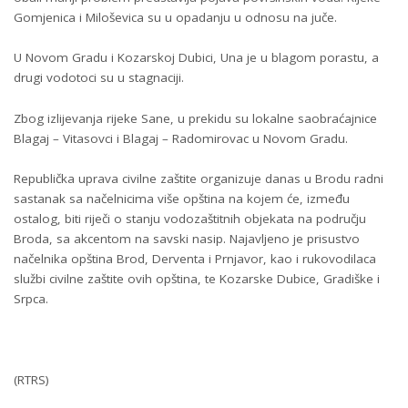
Gomjenica i Miloševica su u opadanju u odnosu na juče.
U Novom Gradu i Kozarskoj Dubici, Una je u blagom porastu, a
drugi vodotoci su u stagnaciji.
Zbog izlijevanja rijeke Sane, u prekidu su lokalne saobraćajnice
Blagaj – Vitasovci i Blagaj – Radomirovac u Novom Gradu.
Republička uprava civilne zaštite organizuje danas u Brodu radni
sastanak sa načelnicima više opština na kojem će, između
ostalog, biti riječi o stanju vodozaštitnih objekata na području
Broda, sa akcentom na savski nasip. Najavljeno je prisustvo
načelnika opština Brod, Derventa i Prnjavor, kao i rukovodilaca
službi civilne zaštite ovih opština, te Kozarske Dubice, Gradiške i
Srpca.
(RTRS)