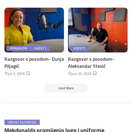
PRNJAVOR
VIJESTI
VIJESTI
Razgovor s povodom- Dunja
Razgovor s povodom-
Piljagić
Aleksandar Stević
jul 2, 2026
jun 23, 2026
Load More
UNCATEGORIZED
Mekdonalds promijenio logo i uniforme