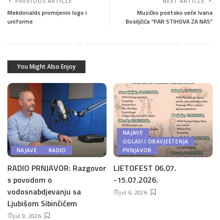
PREVIOUS ARTICLE
NEXT ARTICLE
Mekdonalds promijenio logo i
Muzičko poetsko veče Ivana
uniforme
Bosiljčića “PAR STIHOVA ZA NAS”
You Might Also Enjoy
NAJAVE
OGLASI I OBAVJEŠTENJA
NAJAVE
RADIO
PRNJAVOR
RADIO PRNJAVOR: Razgovor
LJETOFEST 06.07.
s povodom o
-15.07.2026.
vodosnabdjevanju sa
jul 6, 2026
Ljubišom Sibinčićem
jul 9, 2026