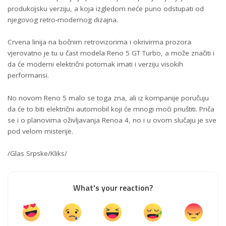
produkcijsku verziju, a koja izgledom neće puno odstupati od
njegovog retro-modernog dizajna.
Crvena linija na bočnim retrovizorima i okrivirma prozora
vjerovatno je tu u čast modela Reno 5 GT Turbo, a može značiti i
da će moderni električni potomak imati i verziju visokih
performansi.
No novom Reno 5 malo se toga zna, ali iz kompanije poručuju
da će to biti električni automobil koji će mnogi moći priuštiti. Priča
se i o planovima oživljavanja Renoa 4, no i u ovom slučaju je sve
pod velom misterije.
/Glas Srpske/Kliks/
What's your reaction?