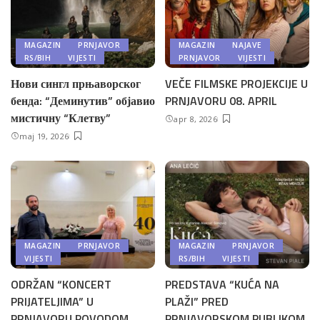
MAGAZIN
PRNJAVOR
MAGAZIN
NAJAVE
RS/BIH
VIJESTI
PRNJAVOR
VIJESTI
Нови сингл прњаворског
VEČE FILMSKE PROJEKCIJE U
бенда: “Деминутив” објавио
PRNJAVORU 08. APRIL
мистичну “Клетву”
apr 8, 2026
maj 19, 2026
MAGAZIN
PRNJAVOR
MAGAZIN
PRNJAVOR
VIJESTI
RS/BIH
VIJESTI
ODRŽAN “KONCERT
PREDSTAVA “KUĆA NA
PRIJATELJIMA” U
PLAŽI” PRED
PRNJAVORU POVODOM
PRNJAVORSKOM PUBLIKOM