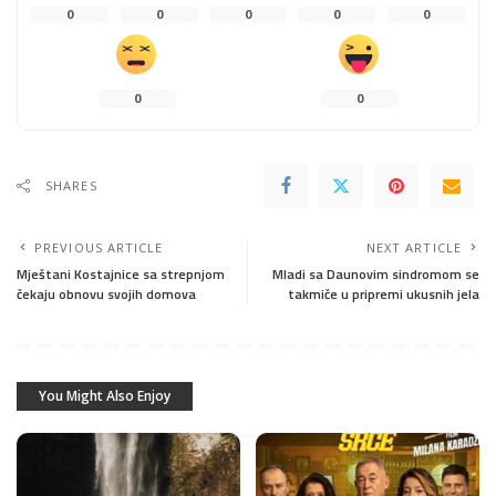
0
0
0
0
0
0
0
SHARES
PREVIOUS ARTICLE
NEXT ARTICLE
Mještani Kostajnice sa strepnjom
Mladi sa Daunovim sindromom se
čekaju obnovu svojih domova
takmiče u pripremi ukusnih jela
You Might Also Enjoy