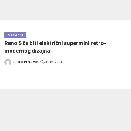
MAGAZIN
Reno 5 će biti električni supermini retro-
modernog dizajna
Radio Prnjavor
jan 15, 2021
Posted
by