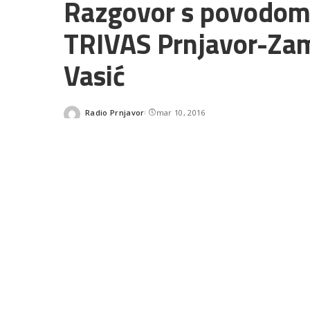
Razgovor s povodom:
TRIVAS Prnjavor-Zam
Vasić
Radio Prnjavor
mar 10, 2016
Posted
by
SHARES
READ NEXT