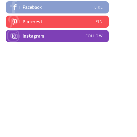
Facebook
LIKE
Pinterest
PIN
Instagram
FOLLOW
NAJNOVIJE VIJESTI
Emisija “Amplituda
Elektrodistribucija
zdravlja” – Govorimo o
Prnjavor- obavještenje
dojenju