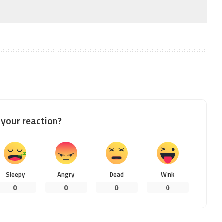
your reaction?
Sleepy
Angry
Dead
Wink
0
0
0
0