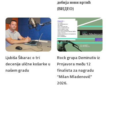
добија нови вртић
(ВИДЕО)
Ljubiša Šikarac o tri
Rock grupa Deminutiv iz
decenije ulične košarke u
Prnjavora među 12
našem gradu
finalista za nagradu
“Milan Mladenović”
2026.