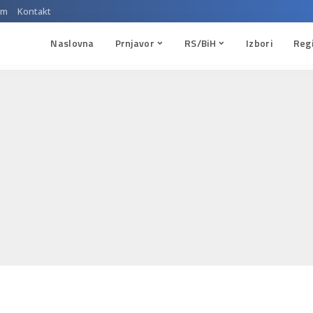
um
Kontakt
Naslovna
Prnjavor
RS/BiH
Izbori
Reg