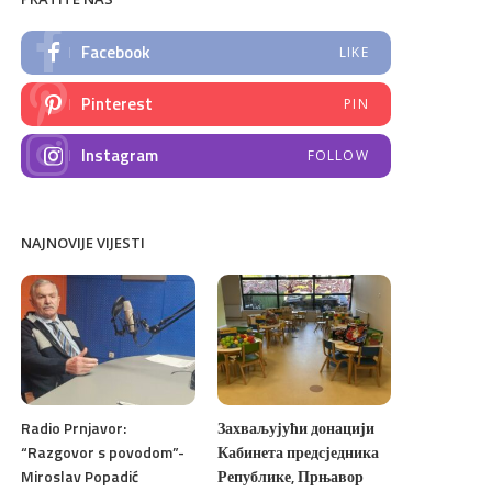
Facebook
LIKE
Pinterest
PIN
Instagram
FOLLOW
NAJNOVIJE VIJESTI
Radio Prnjavor:
Захваљујући донацији
“Razgovor s povodom”-
Кабинета предсједника
Miroslav Popadić
Републике, Прњавор