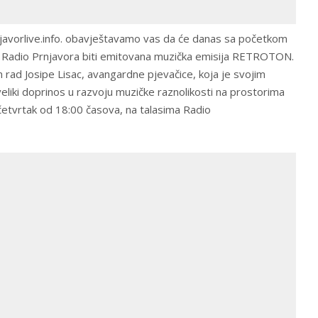
njavorlive.info. obavještavamo vas da će danas sa početkom
a Radio Prnjavora biti emitovana muzička emisija RETROTON.
rad Josipe Lisac, avangardne pjevačice, koja je svojim
liki doprinos u razvoju muzičke raznolikosti na prostorima
 četvrtak od 18:00 časova, na talasima Radio