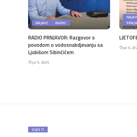
NAJAV
NAJAVE
RADIO
PRNJ
RADIO PRNJAVOR: Razgovor s
LJETOFE
povodom o vodosnabdjevanju sa
jul 6, 20
Ljubišom Sibinčićem
jul 9, 2026
VIJESTI