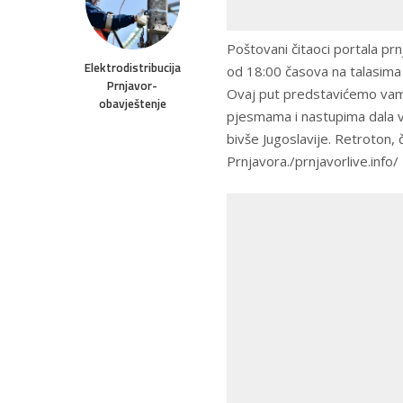
Poštovani čitaoci portala pr
Elektrodistribucija
od 18:00 časova na talasim
Prnjavor-
Ovaj put predstavićemo vam 
obavještenje
pjesmama i nastupima dala ve
bivše Jugoslavije. Retroton,
Prnjavora./prnjavorlive.info/