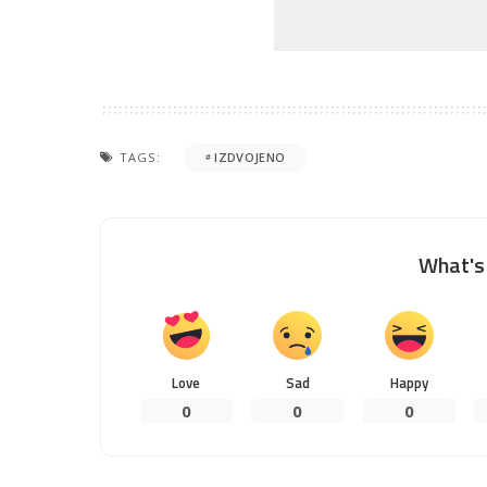
TAGS:
IZDVOJENO
What's 
Love
Sad
Happy
0
0
0