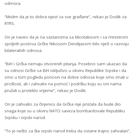
odmora.
“Mislim da je to dobra vijest za sve građane”, rekao je Dodik za
RTRS.
On je naveo da je na sastancima sa Micotakisom i sa ministrom
spoljnih poslova Grčke Nikosom Dendijasom bilo riječi o razvoju
bilateralnih odnosa.
“BiH i Grčka nemaju otvorenih pitanja. Posebno sam ukazao da
su odnosi Grčke sa BiH isključivo u okviru Republike Srpske i da
smo u tom pogledu ponosni na dobre odnose koje smo imali u
prošlosti, ali i zahvalni na pomoć i podršku koju su oni nama
pružali u proteklo vrijeme”, rekao je Dodik.
On je zahvalio za činjenicu da Grčka nije pristala da bude dio
snaga koje su u okviru NATO saveza bombardovale Republiku
Srpsku i srpski narod.
“To je nešto za šta srpski narod treba da ostane trajno zahvalan”,