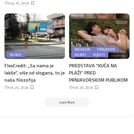
maj 19, 2026
MAGAZIN
PRNJAVOR
RS/BIH
RS/BIH
VIJESTI
FlexCredit: „Sa nama je
PREDSTAVA “KUĆA NA
lakše“, više od slogana, to je
PLAŽI” PRED
naša filozofija
PRNJAVORSKOM PUBLIKOM
feb 25, 2026
feb 24, 2026
Load More