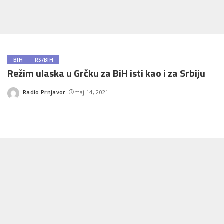
BIH
RS/BIH
Režim ulaska u Grčku za BiH isti kao i za Srbiju
Radio Prnjavor
maj 14, 2021
Posted
by