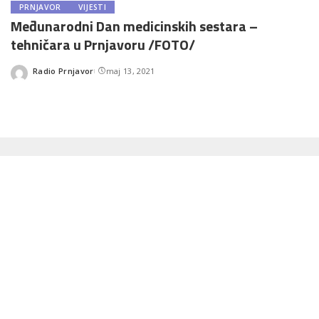
PRNJAVOR
VIJESTI
Međunarodni Dan medicinskih sestara –
tehničara u Prnjavoru /FOTO/
Radio Prnjavor
maj 13, 2021
Posted
by