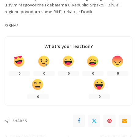
u svim razgovorima i debatama u Republici Srpskoj i Bih, ali i
regionu povodom same BiH”, rekao je Dodik.
/SRNA/
What's your reaction?
0
0
0
0
0
0
0
SHARES