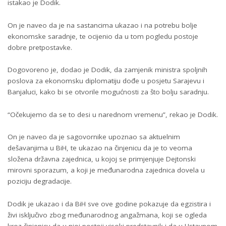
istakao je Dodik.
On je naveo da je na sastancima ukazao i na potrebu bolje
ekonomske saradnje, te ocijenio da u tom pogledu postoje
dobre pretpostavke.
Dogovoreno je, dodao je Dodik, da zamjenik ministra spoljnih
poslova za ekonomsku diplomatiju dođe u posjetu Sarajevu i
Banjaluci, kako bi se otvorile mogućnosti za što bolju saradnju.
“Očekujemo da se to desi u narednom vremenu”, rekao je Dodik.
On je naveo da je sagovornike upoznao sa aktuelnim
dešavanjima u BiH, te ukazao na činjenicu da je to veoma
složena državna zajednica, u kojoj se primjenjuje Dejtonski
mirovni sporazum, a koji je međunarodna zajednica dovela u
poziciju degradacije.
Dodik je ukazao i da BiH sve ove godine pokazuje da egzistira i
živi isključivo zbog međunarodnog angažmana, koji se ogleda
kroz činjenicu da u njoj postoji visoki predstavnik i da u Ustavnom