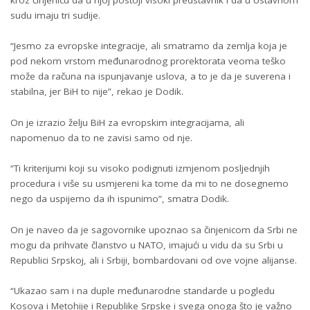
sudu imaju tri sudije.
“Jesmo za evropske integracije, ali smatramo da zemlja koja je
pod nekom vrstom međunarodnog prorektorata veoma teško
može da računa na ispunjavanje uslova, a to je da je suverena i
stabilna, jer BiH to nije”, rekao je Dodik.
On je izrazio želju BiH za evropskim integracijama, ali
napomenuo da to ne zavisi samo od nje.
“Ti kriterijumi koji su visoko podignuti izmjenom posljednjih
procedura i više su usmjereni ka tome da mi to ne dosegnemo
nego da uspijemo da ih ispunimo”, smatra Dodik.
On je naveo da je sagovornike upoznao sa činjenicom da Srbi ne
mogu da prihvate članstvo u NATO, imajući u vidu da su Srbi u
Republici Srpskoj, ali i Srbiji, bombardovani od ove vojne alijanse.
“Ukazao sam i na duple međunarodne standarde u pogledu
Kosova i Metohije i Republike Srpske i svega onoga što je važno