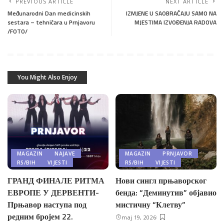
PREVIOUS ARTICLE
NEXT ARTICLE
Međunarodni Dan medicinskih
IZMJENE U SAOBRAĆAJU SAMO NA
sestara – tehničara u Prnjavoru
MJESTIMA IZVOĐENJA RADOVA
/FOTO/
You Might Also Enjoy
MAGAZIN
NAJAVE
MAGAZIN
PRNJAVOR
RS/BIH
VIJESTI
RS/BIH
VIJESTI
ГРАНД ФИНАЛЕ РИТМА
Нови сингл прњаворског
ЕВРОПЕ У ДЕРВЕНТИ-
бенда: “Деминутив” објавио
Прњавор наступа под
мистичну “Клетву”
редним бројем 22.
maj 19, 2026