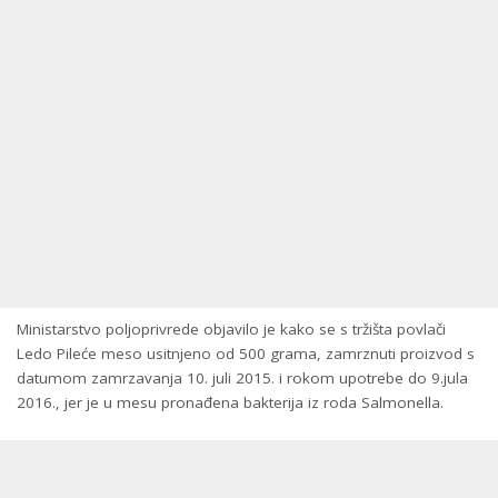
Ministarstvo poljoprivrede objavilo je kako se s tržišta povlači
Ledo Pileće meso usitnjeno od 500 grama, zamrznuti proizvod s
datumom zamrzavanja 10. juli 2015. i rokom upotrebe do 9.jula
2016., jer je u mesu pronađena bakterija iz roda Salmonella.