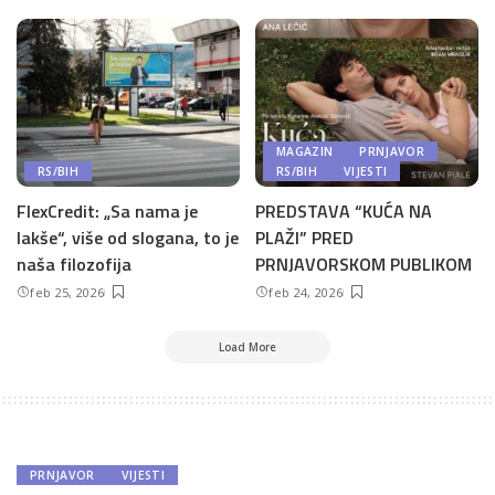
MAGAZIN
PRNJAVOR
RS/BIH
RS/BIH
VIJESTI
FlexCredit: „Sa nama je
PREDSTAVA “KUĆA NA
lakše“, više od slogana, to je
PLAŽI” PRED
naša filozofija
PRNJAVORSKOM PUBLIKOM
feb 25, 2026
feb 24, 2026
Load More
PRNJAVOR
VIJESTI