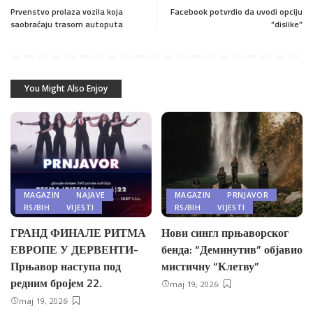
Prvenstvo prolaza vozila koja
Facebook potvrdio da uvodi opciju
saobraćaju trasom autoputa
“dislike”
You Might Also Enjoy
MAGAZIN
NAJAVE
MAGAZIN
PRNJAVOR
RS/BIH
VIJESTI
RS/BIH
VIJESTI
ГРАНД ФИНАЛЕ РИТМА
Нови сингл прњаворског
ЕВРОПЕ У ДЕРВЕНТИ-
бенда: “Деминутив” објавио
Прњавор наступа под
мистичну “Клетву”
редним бројем 22.
maj 19, 2026
maj 19, 2026