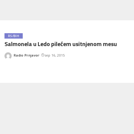
RS/BIH
Salmonela u Ledo pilećem usitnjenom mesu
Radio Prnjavor
sep 16, 2015
Posted
by