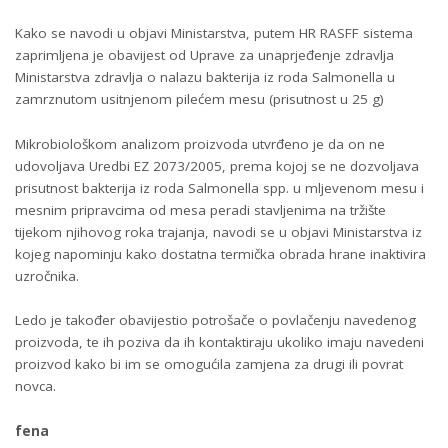
Kako se navodi u objavi Ministarstva, putem HR RASFF sistema
zaprimljena je obavijest od Uprave za unaprjeđenje zdravlja
Ministarstva zdravlja o nalazu bakterija iz roda Salmonella u
zamrznutom usitnjenom pilećem mesu (prisutnost u 25 g)
Mikrobiološkom analizom proizvoda utvrđeno je da on ne
udovoljava Uredbi EZ 2073/2005, prema kojoj se ne dozvoljava
prisutnost bakterija iz roda Salmonella spp. u mljevenom mesu i
mesnim pripravcima od mesa peradi stavljenima na tržište
tijekom njihovog roka trajanja, navodi se u objavi Ministarstva iz
kojeg napominju kako dostatna termička obrada hrane inaktivira
uzročnika.
Ledo je također obavijestio potrošače o povlačenju navedenog
proizvoda, te ih poziva da ih kontaktiraju ukoliko imaju navedeni
proizvod kako bi im se omogućila zamjena za drugi ili povrat
novca.
fena