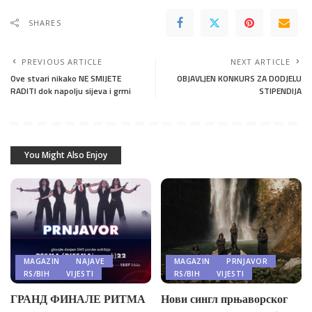
SHARES
PREVIOUS ARTICLE
NEXT ARTICLE
Ove stvari nikako NE SMIJETE
OBJAVLJEN KONKURS ZA DODJELU
RADITI dok napolju sijeva i grmi
STIPENDIJA
You Might Also Enjoy
MAGAZIN
NAJAVE
MAGAZIN
PRNJAVOR
RS/BIH
VIJESTI
RS/BIH
VIJESTI
ГРАНД ФИНАЛЕ РИТМА
Нови сингл прњаворског