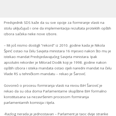
Predsjednik SDS kaže da su sve opcije za formiranje vlasti na
stolu uključujući i one da implementacija rezultata proteklih opštih
izbora sačeka neke nove izbore.
– Mi još nismo dostigli “rekord” iz 2010. godine kada je Nikola
Špirić ostao na čelu Savjeta ministara 16 mjeseci nakon što mu je
istekao mandat Predsjedavajućeg Savjeta ministara. Ipak
apsolutni rekorder je Milorad Dodik koji je 1998. godine nakon
opštih izbora i isteka mandata ostao cijeli naredni mandat na čelu
Vlade RS u tehničkom mandatu – rekao je Šarović.
Govoreći o procesu formiranja vlasti na nivou BiH Šarović je
rekao da su oba doma Parlamentarne skupštine BiH formalno
konstituisana sa nezavršenim procesom formiranja
parlamentarnih komisija i tijela.
-Razlog nerada je jednostavan – Parlament je taoc dvije stranke