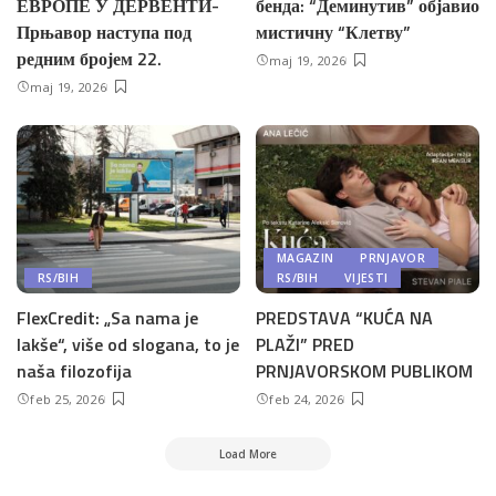
ЕВРОПЕ У ДЕРВЕНТИ-
бенда: “Деминутив” објавио
Прњавор наступа под
мистичну “Клетву”
редним бројем 22.
maj 19, 2026
maj 19, 2026
MAGAZIN
PRNJAVOR
RS/BIH
RS/BIH
VIJESTI
FlexCredit: „Sa nama je
PREDSTAVA “KUĆA NA
lakše“, više od slogana, to je
PLAŽI” PRED
naša filozofija
PRNJAVORSKOM PUBLIKOM
feb 25, 2026
feb 24, 2026
Load More