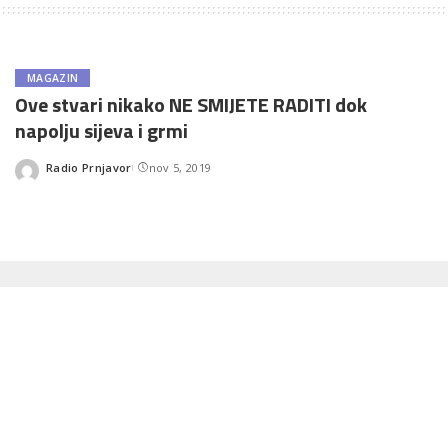
MAGAZIN
Ove stvari nikako NE SMIJETE RADITI dok
napolju sijeva i grmi
Radio Prnjavor
nov 5, 2019
Posted
by