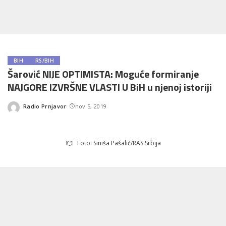
BIH
RS/BIH
Šarović NIJE OPTIMISTA: Moguće formiranje
NAJGORE IZVRŠNE VLASTI U BiH u njenoj istoriji
Radio Prnjavor
nov 5, 2019
Posted
by
Foto: Siniša Pašalić/RAS Srbija