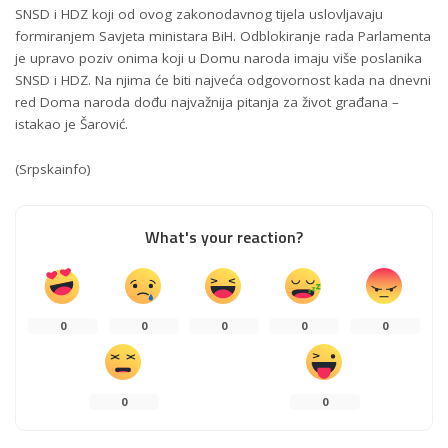
SNSD i HDZ koji od ovog zakonodavnog tijela uslovljavaju
formiranjem Savjeta ministara BiH. Odblokiranje rada Parlamenta
je upravo poziv onima koji u Domu naroda imaju više poslanika
SNSD i HDZ. Na njima će biti najveća odgovornost kada na dnevni
red Doma naroda dođu najvažnija pitanja za život građana –
istakao je Šarović.
(Srpskainfo)
What's your reaction?
0
0
0
0
0
0
0