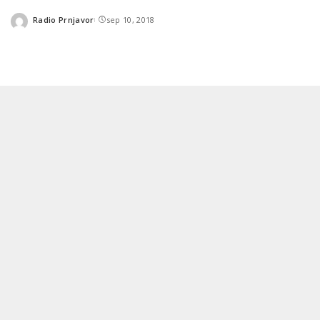
Radio Prnjavor
sep 10, 2018
Posted
by