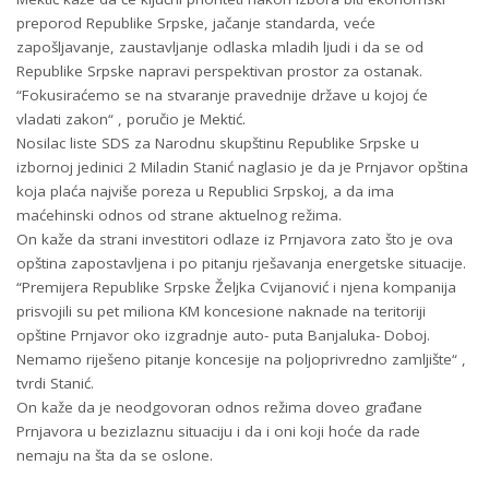
preporod Republike Srpske, jačanje standarda, veće
zapošljavanje, zaustavljanje odlaska mladih ljudi i da se od
Republike Srpske napravi perspektivan prostor za ostanak.
“Fokusiraćemo se na stvaranje pravednije države u kojoj će
vladati zakon“ , poručio je Mektić.
Nosilac liste SDS za Narodnu skupštinu Republike Srpske u
izbornoj jedinici 2 Miladin Stanić naglasio je da je Prnjavor opština
koja plaća najviše poreza u Republici Srpskoj, a da ima
maćehinski odnos od strane aktuelnog režima.
On kaže da strani investitori odlaze iz Prnjavora zato što je ova
opština zapostavljena i po pitanju rješavanja energetske situacije.
“Premijera Republike Srpske Željka Cvijanović i njena kompanija
prisvojili su pet miliona KM koncesione naknade na teritoriji
opštine Prnjavor oko izgradnje auto- puta Banjaluka- Doboj.
Nemamo riješeno pitanje koncesije na poljoprivredno zamljište“ ,
tvrdi Stanić.
On kaže da je neodgovoran odnos režima doveo građane
Prnjavora u bezizlaznu situaciju i da i oni koji hoće da rade
nemaju na šta da se oslone.