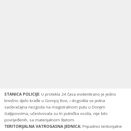
STANICA POLICIJE
: U protekla 24 časa evidentirano je jedno
krivično djelo krađe u Gornjoj Ilovi, i dogodila se jedna
saobraćajna nezgoda na magistralnom putu u Donjim
Galjipovcima, učestvovala su tri putnička vozila, nije bilo
povrijeđenih, sa materijalnom štetom.
TERITORIJALNA VATROGASNA JEDNICA:
Pripadnici teritorijalne