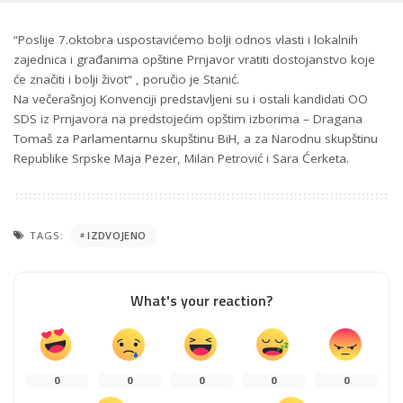
“Poslije 7.oktobra uspostavićemo bolji odnos vlasti i lokalnih
zajednica i građanima opštine Prnjavor vratiti dostojanstvo koje
će značiti i bolji život“ , poručio je Stanić.
Na večerašnjoj Konvenciji predstavljeni su i ostali kandidati OO
SDS iz Prnjavora na predstojećim opštim izborima – Dragana
Tomaš za Parlamentarnu skupštinu BiH, a za Narodnu skupštinu
Republike Srpske Maja Pezer, Milan Petrović i Sara Ćerketa.
TAGS:
IZDVOJENO
What's your reaction?
0
0
0
0
0