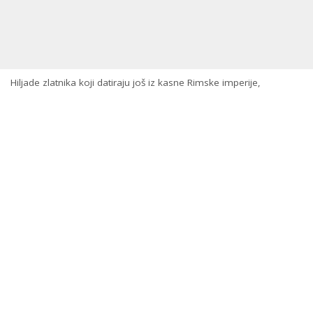
Hiljade zlatnika koji datiraju još iz kasne Rimske imperije,
pronađeni su u podrumu pozorišta na sjeveru Italije.