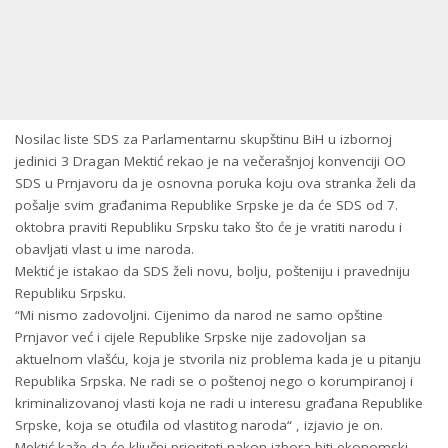
Nosilac liste SDS za Parlamentarnu skupštinu BiH u izbornoj
jedinici 3 Dragan Mektić rekao je na večerašnjoj konvenciji OO
SDS u Prnjavoru da je osnovna poruka koju ova stranka želi da
pošalje svim građanima Republike Srpske je da će SDS od 7.
oktobra praviti Republiku Srpsku tako što će je vratiti narodu i
obavljati vlast u ime naroda.
Mektić je istakao da SDS želi novu, bolju, pošteniju i pravedniju
Republiku Srpsku.
“Mi nismo zadovoljni. Cijenimo da narod ne samo opštine
Prnjavor već i cijele Republike Srpske nije zadovoljan sa
aktuelnom vlašću, koja je stvorila niz problema kada je u pitanju
Republika Srpska. Ne radi se o poštenoj nego o korumpiranoj i
kriminalizovanoj vlasti koja ne radi u interesu građana Republike
Srpske, koja se otuđila od vlastitog naroda“ , izjavio je on.
Mektić kaže da će ključni prioriteti nakon izbora biti ekonomski