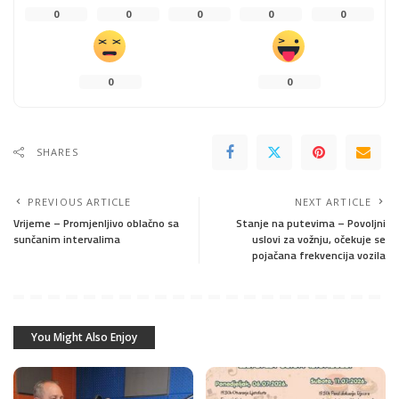
0
0
0
0
0
0
0
SHARES
PREVIOUS ARTICLE
NEXT ARTICLE
Vrijeme – Promjenljivo oblačno sa
Stanje na putevima – Povoljni
sunčanim intervalima
uslovi za vožnju, očekuje se
pojačana frekvencija vozila
You Might Also Enjoy