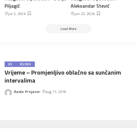
Piljagić
Aleksandar Stević
jul 2, 2026
jun 23, 2026
Load More
RS
RS/BIH
Vrijeme – Promjenljivo oblačno sa sunčanim
intervalima
Radio Prnjavor
aug 17, 2018
Posted
by