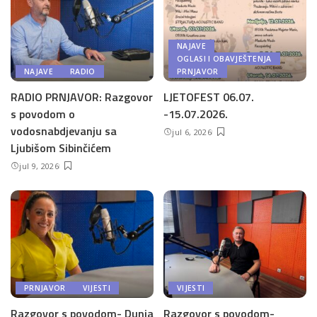
NAJAVE
OGLASI I OBAVJEŠTENJA
NAJAVE
RADIO
PRNJAVOR
RADIO PRNJAVOR: Razgovor
LJETOFEST 06.07.
s povodom o
-15.07.2026.
vodosnabdjevanju sa
jul 6, 2026
Ljubišom Sibinčićem
jul 9, 2026
PRNJAVOR
VIJESTI
VIJESTI
Razgovor s povodom- Dunja
Razgovor s povodom-