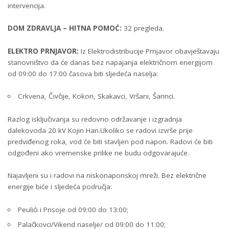
intervencija.
DOM ZDRAVLJA – HITNA POMOĆ:
32 pregleda.
ELEKTRO PRNJAVOR:
Iz Elektrodistribucije Prnjavor obavještavaju
stanovništvo da će danas bez napajanja električnom energijom
od 09:00 do 17:00 časova biti sljedeća naselja:
Crkvena, Čivčije, Kokori, Skakavci, Vršani, Šarinci.
Razlog isključivanja su redovno održavanje i izgradnja
dalekovoda 20 kV Kojin Han.Ukoliko se radovi izvrše prije
predviđenog roka, vod će biti stavljen pod napon. Radovi će biti
odgođeni ako vremenske prilike ne budu odgovarajuće.
Najavljeni su i radovi na niskonaponskoj mreži. Bez električne
energije biće i sljedeća područja:
Peulići i Prisoje od 09:00 do 13:00;
Palačkovci/Vikend naselje/ od 09:00 do 11:00;