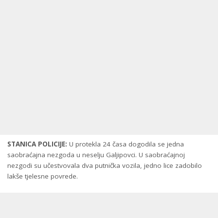
STANICA POLICIJE:
U protekla 24 časa dogodila se jedna
saobraćajna nezgoda u neselju Galjipovci. U saobraćajnoj
nezgodi su učestvovala dva putnička vozila, jedno lice zadobilo
lakše tjelesne povrede.