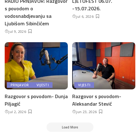
RADIO PRNJAVOR: Razgovor
LJETOFEST 06.07.
s povodom o
-15.07.2026.
vodosnabdjevanju sa
jul 6, 2026
Ljubišom Sibinčićem
jul 9, 2026
PRNJAVOR
VIJESTI
VIJESTI
Razgovor s povodom- Dunja
Razgovor s povodom-
Piljagić
Aleksandar Stević
jul 2, 2026
jun 23, 2026
Load More