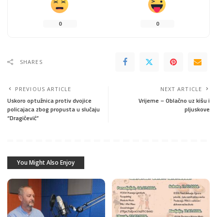
0
0
SHARES
PREVIOUS ARTICLE
NEXT ARTICLE
Uskoro optužnica protiv dvojice
Vrijeme – Oblačno uz kišu i
policajaca zbog propusta u slučaju
pljuskove
“Dragičević”
You Might Also Enjoy