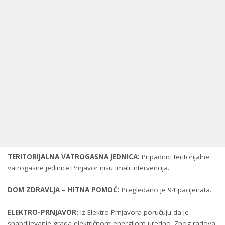
TERITORIJALNA VATROGASNA JEDNICA:
Pripadnici teritorijalne
vatrogasne jedinice Prnjavor nisu imali intervencija.
DOM ZDRAVLJA – HITNA POMOĆ:
Pregledano je 94 pacijenata.
ELEKTRO-PRNJAVOR:
Iz Elektro Prnjavora poručuju da je
snabdijevanje grada električnom energijom uredno. Zbog radova