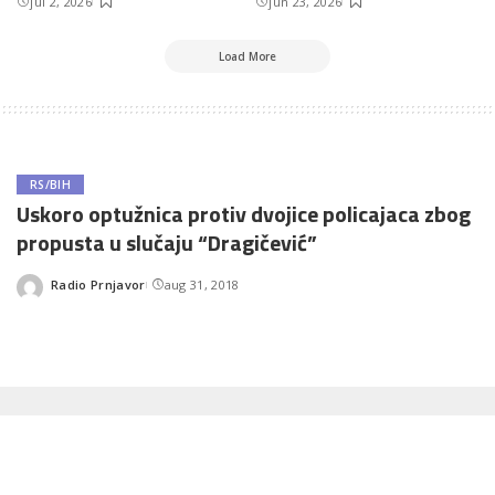
jul 2, 2026
jun 23, 2026
Load More
RS/BIH
Uskoro optužnica protiv dvojice policajaca zbog
propusta u slučaju “Dragičević”
Radio Prnjavor
aug 31, 2018
Posted
by