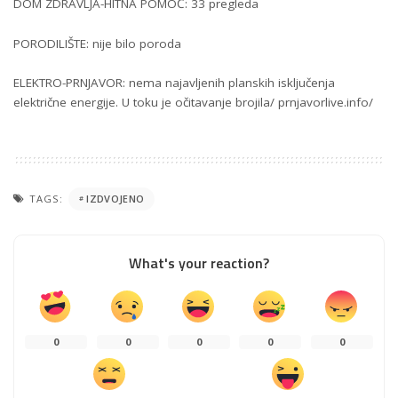
DOM ZDRAVLJA-HITNA POMOĆ: 33 pregleda
PORODILIŠTE: nije bilo poroda
ELEKTRO-PRNJAVOR: nema najavljenih planskih isključenja
električne energije. U toku je očitavanje brojila/ prnjavorlive.info/
TAGS:
IZDVOJENO
What's your reaction?
0
0
0
0
0