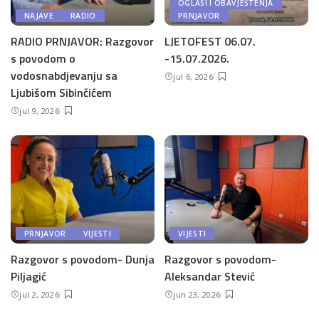
OGLASI I OBAVJEŠTENJA
NAJAVE
RADIO
PRNJAVOR
RADIO PRNJAVOR: Razgovor
LJETOFEST 06.07.
s povodom o
-15.07.2026.
vodosnabdjevanju sa
jul 6, 2026
Ljubišom Sibinčićem
jul 9, 2026
PRNJAVOR
VIJESTI
VIJESTI
Razgovor s povodom- Dunja
Razgovor s povodom-
Piljagić
Aleksandar Stević
jul 2, 2026
jun 23, 2026