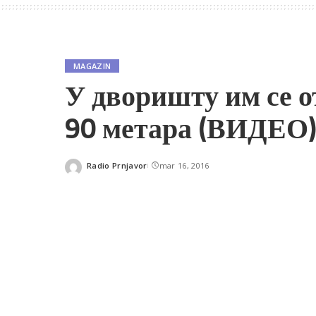
MAGAZIN
У дворишту им се о
90 метара (ВИДЕО
Radio Prnjavor
mar 16, 2016
Posted
by
SHARES