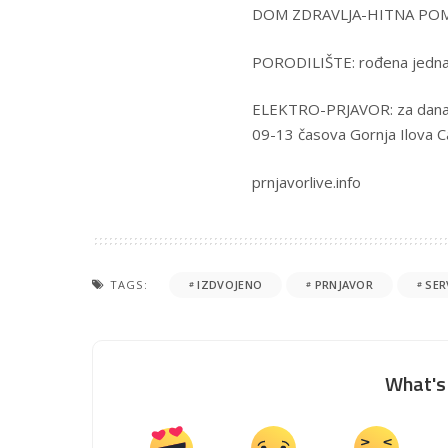
DOM ZDRAVLJA-HITNA POMO
PORODILIŠTE: rođena jedna
ELEKTRO-PRJAVOR: za danas su
09-13 časova Gornja Ilova Car
prnjavorlive.info
TAGS:
IZDVOJENO
PRNJAVOR
SER
What's 