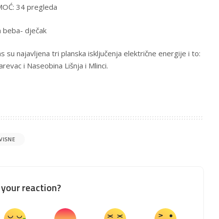
Ć: 34 pregleda
 beba- dječak
 najavljena tri planska isključenja električne energije i to:
evac i Naseobina Lišnja i Mlinci.
VISNE
your reaction?