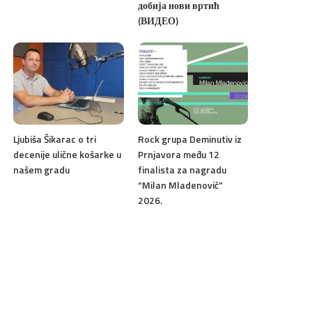
добија нови вртић
(ВИДЕО)
Ljubiša Šikarac o tri
Rock grupa Deminutiv iz
decenije ulične košarke u
Prnjavora među 12
našem gradu
finalista za nagradu
“Milan Mladenović”
2026.