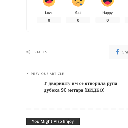
Love
Sad
Happy
0
0
0
Sh
SHARES
PREVIOUS ARTICLE
У дворишту им се отворила рупа
дубока 90 метара (ВИДЕО)
You Might Also Enjoy