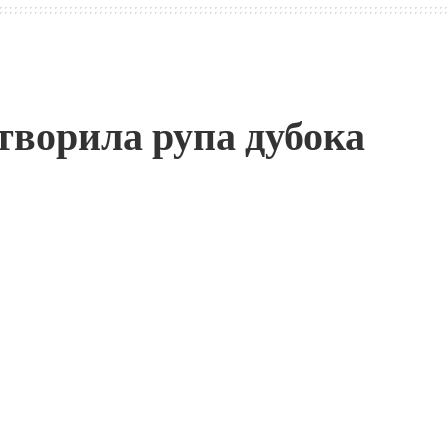
творила рупа дубока
)