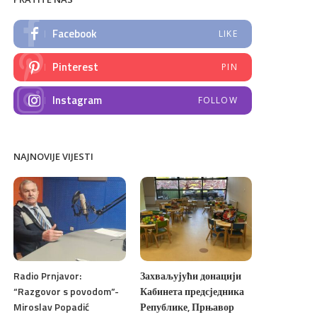
Facebook
LIKE
Pinterest
PIN
Instagram
FOLLOW
NAJNOVIJE VIJESTI
Radio Prnjavor:
Захваљујући донацији
“Razgovor s povodom”-
Кабинета предсједника
Miroslav Popadić
Републике, Прњавор