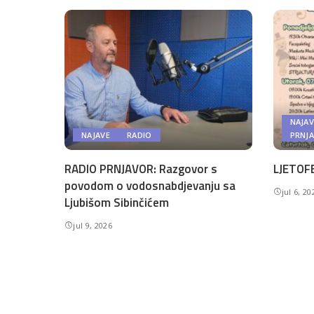
NAJAV
NAJAVE
RADIO
PRNJ
RADIO PRNJAVOR: Razgovor s
LJETOFE
povodom o vodosnabdjevanju sa
jul 6, 20
Ljubišom Sibinčićem
jul 9, 2026