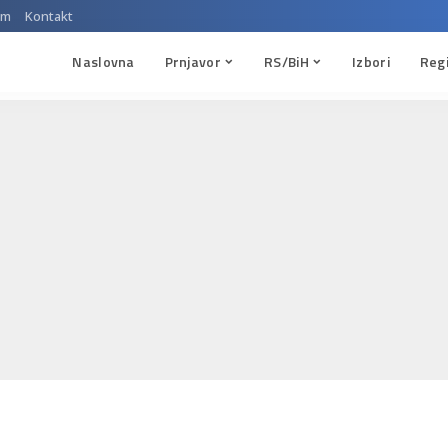
um
Kontakt
Naslovna
Prnjavor
RS/BiH
Izbori
Reg