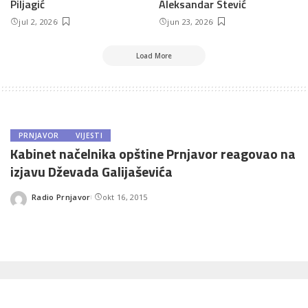
Piljagić
Aleksandar Stević
jul 2, 2026
jun 23, 2026
Load More
PRNJAVOR
VIJESTI
Kabinet načelnika opštine Prnjavor reagovao na
izjavu Dževada Galijaševića
Radio Prnjavor
okt 16, 2015
Posted
by