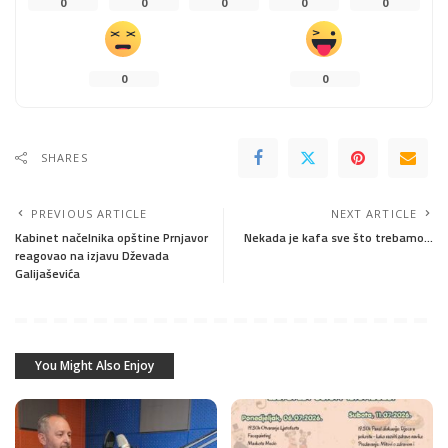
0
0
0
0
0
0
0
SHARES
PREVIOUS ARTICLE
NEXT ARTICLE
Kabinet načelnika opštine Prnjavor
Nekada je kafa sve što trebamo…
reagovao na izjavu Dževada
Galijaševića
You Might Also Enjoy