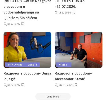
RADIO PRNJAVOR: Razgovor
LJETOFEST 06.07.
s povodom o
-15.07.2026.
vodosnabdjevanju sa
jul 6, 2026
Ljubišom Sibinčićem
jul 9, 2026
PRNJAVOR
VIJESTI
VIJESTI
Razgovor s povodom- Dunja
Razgovor s povodom-
Piljagić
Aleksandar Stević
jul 2, 2026
jun 23, 2026
Load More