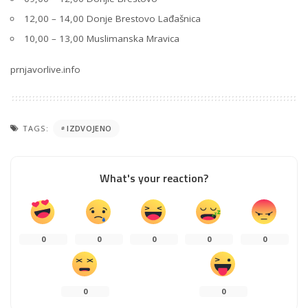
12,00 – 14,00 Donje Brestovo Lađašnica
10,00 – 13,00 Muslimanska Mravica
prnjavorlive.info
TAGS:
IZDVOJENO
What's your reaction?
0
0
0
0
0
0
0