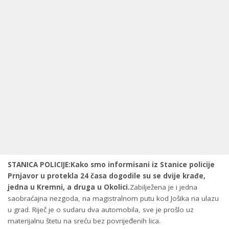
STANICA POLICIJE:Kako smo informisani iz Stanice policije
Prnjavor u protekla 24 časa dogodile su se dvije krađe,
jedna u Kremni, a druga u Okolici.
Zabilježena je i jedna
saobraćajna nezgoda, na magistralnom putu kod Jošika na ulazu
u grad. Riječ je o sudaru dva automobila, sve je prošlo uz
materijalnu štetu na sreću bez povrijeđenih lica.