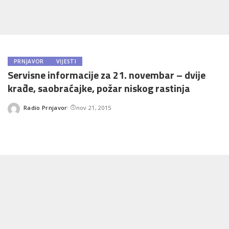
PRNJAVOR
VIJESTI
Servisne informacije za 21. novembar – dvije
krađe, saobraćajke, požar niskog rastinja
Radio Prnjavor
nov 21, 2015
Posted
by