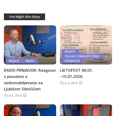
You Might Also Enjoy
NAJAVE
OGLASI I OBAVJEŠTENJA
NAJAVE
RADIO
PRNJAVOR
RADIO PRNJAVOR: Razgovor
LJETOFEST 06.07.
s povodom o
-15.07.2026.
vodosnabdjevanju sa
jul 6, 2026
Ljubišom Sibinčićem
jul 9, 2026