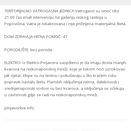
TERITORIJALNO VATROGASNA JEDNICA:Vatrogasci su sinoć oko
21.00 čas imali intervenciju na gašenju niskog rastinja u
Popovićina. Vatra je lokalizovana i nije pričinjena materijalna šteta.
DOM ZDRAVLJA-HITNA POMOĆ: 47
PORODILIŠTE: bez poroda.
ELEKTRO: Iz Elektro-Prnjavora saopšteno je da imaju dosta manjih
kvarova na niskonaponskoj mreži, koje je tokom noći uzrokovao
jak vjetar. Ekipe su na terenu i pokušavaju u što kraćem roku
popraviti nastalu štetu. Planskih isključenja nema, dalekovodi i
srednjenaponski vodovi su bez kvarova, a isključenja se očekuju
u zavisnosti gdje se radi na niskonaponskoj mreži.
prnjavorlive.info