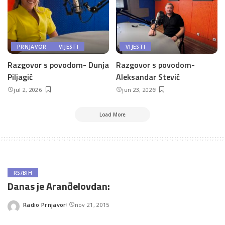
PRNJAVOR
VIJESTI
VIJESTI
Razgovor s povodom- Dunja
Razgovor s povodom-
Piljagić
Aleksandar Stević
jul 2, 2026
jun 23, 2026
Load More
RS/BIH
Danas je Aranđelovdan:
Radio Prnjavor
nov 21, 2015
Posted
by