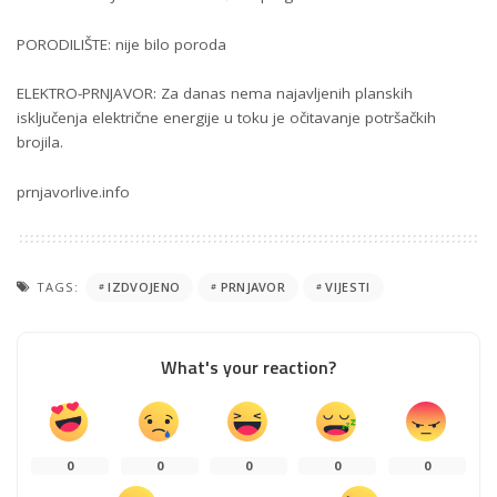
PORODILIŠTE: nije bilo poroda
ELEKTRO-PRNJAVOR: Za danas nema najavljenih planskih
isključenja električne energije u toku je očitavanje potršačkih
brojila.
prnjavorlive.info
TAGS:
IZDVOJENO
PRNJAVOR
VIJESTI
What's your reaction?
0
0
0
0
0