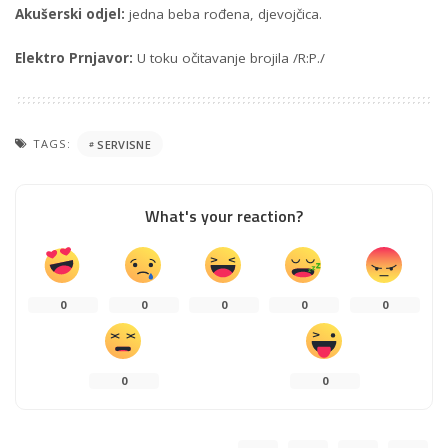
Akušerski odjel:
jedna beba rođena, djevojčica.
Elektro Prnjavor:
U toku očitavanje brojila /R:P./
TAGS:
SERVISNE
What's your reaction?
0
0
0
0
0
0
0