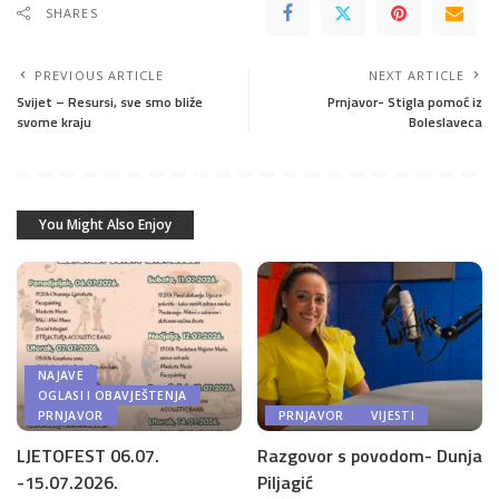
SHARES
PREVIOUS ARTICLE
NEXT ARTICLE
Svijet – Resursi, sve smo bliže
Prnjavor- Stigla pomoć iz
svome kraju
Boleslaveca
You Might Also Enjoy
NAJAVE
OGLASI I OBAVJEŠTENJA
PRNJAVOR
PRNJAVOR
VIJESTI
LJETOFEST 06.07.
Razgovor s povodom- Dunja
-15.07.2026.
Piljagić