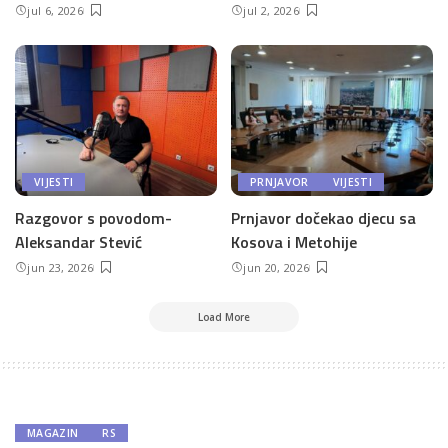
jul 6, 2026
jul 2, 2026
VIJESTI
PRNJAVOR
VIJESTI
Razgovor s povodom-
Prnjavor dočekao djecu sa
Aleksandar Stević
Kosova i Metohije
jun 23, 2026
jun 20, 2026
Load More
MAGAZIN
RS