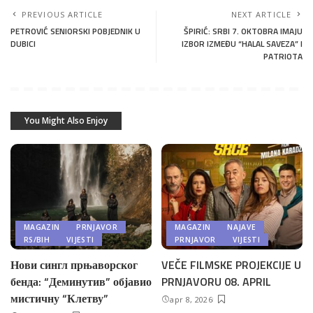
PREVIOUS ARTICLE
NEXT ARTICLE
PETROVIĆ SENIORSKI POBJEDNIK U
ŠPIRIĆ: SRBI 7. OKTOBRA IMAJU
DUBICI
IZBOR IZMEĐU “HALAL SAVEZA” I
PATRIOTA
You Might Also Enjoy
MAGAZIN
PRNJAVOR
MAGAZIN
NAJAVE
RS/BIH
VIJESTI
PRNJAVOR
VIJESTI
Нови сингл прњаворског
VEČE FILMSKE PROJEKCIJE U
бенда: “Деминутив” објавио
PRNJAVORU 08. APRIL
мистичну “Клетву”
apr 8, 2026