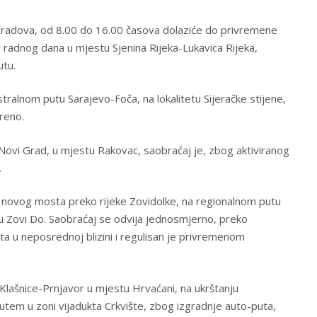
radova, od 8.00 do 16.00 časova dolaziće do privremene
radnog dana u mjestu Sjenina Rijeka-Lukavica Rijeka,
utu.
alnom putu Sarajevo-Foča, na lokalitetu Sijeračke stijene,
reno.
ovi Grad, u mjestu Rakovac, saobraćaj je, zbog aktiviranog
.
i novog mosta preko rijeke Zovidolke, na regionalnom putu
u Zovi Do. Saobraćaj se odvija jednosmjerno, preko
 u neposrednoj blizini i regulisan je privremenom
Klašnice-Prnjavor u mjestu Hrvaćani, na ukrštanju
tem u zoni vijadukta Crkvište, zbog izgradnje auto-puta,