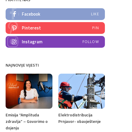
Facebook
LIKE
Pinterest
PIN
Instagram
FOLLOW
NAJNOVIJE VIJESTI
Emisija “Amplituda
Elektrodistribucija
zdravlja” – Govorimo o
Prnjavor- obavještenje
dojenju