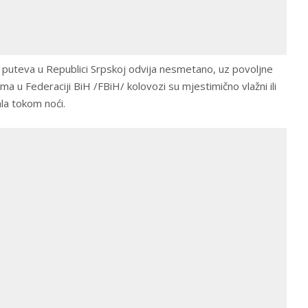
i puteva u Republici Srpskoj odvija nesmetano, uz povoljne
ma u Federaciji BiH /FBiH/ kolovozi su mjestimično vlažni ili
ala tokom noći.