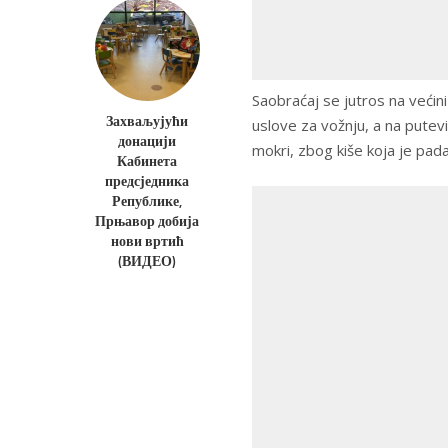
Saobraćaj se jutros na većin
Захваљујући
uslove za vožnju, a na putevi
донацији
mokri, zbog kiše koja je pad
Кабинета
предсједника
Републике,
Прњавор добија
нови вртић
(ВИДЕО)