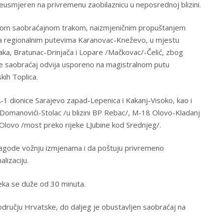
reusmjeren na privremenu zaobilaznicu u neposrednoj blizini.
jednom saobraćajnom trakom, naizmjeničnim propuštanjem
 na regionalnim putevima Karanovac-Kneževo, u mjestu
aka, Bratunac-Drinjača i Lopare /Mačkovac/-Čelić, zbog
k se saobraćaj odvija usporeno na magistralnom putu
skih Toplica.
-1 dionice Sarajevo zapad-Lepenica i Kakanj-Visoko, kao i
Domanovići-Stolac /u blizini BP Rebac/, M-18 Olovo-Kladanj
Olovo /most preko rijeke LJubine kod Srednjeg/.
ilagode vožnju izmjenama i da poštuju privremeno
lizaciju.
eka se duže od 30 minuta.
dručju Hrvatske, do daljeg je obustavljen saobraćaj na