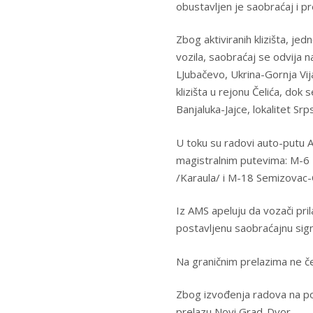
obustavljen je saobraćaj i p
Zbog aktiviranih klizišta, 
vozila, saobraćaj se odvija
LJubačevo, Ukrina-Gornja Vij
klizišta u rejonu Čelića, do
Banjaluka-Jajce, lokalitet Srp
U toku su radovi auto-putu A
magistralnim putevima: M-6 
/Karaula/ i M-18 Semizovac-
Iz AMS apeluju da vozači pr
postavljenu saobraćajnu signa
Na graničnim prelazima ne č
Zbog izvođenja radova na po
prelazu Novi Grad-Dvor.