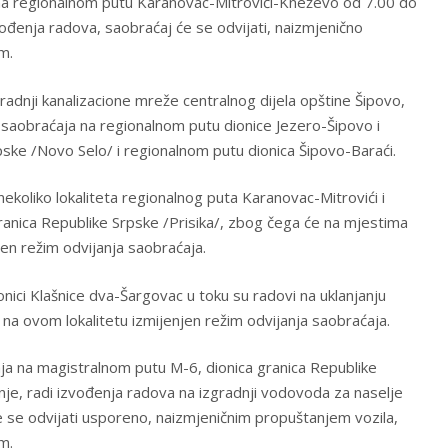
 na regionalnom putu Karanovac-Mitrovići-Kneževo od 7.00 do
ođenja radova, saobraćaj će se odvijati, naizmjenično
m.
radnji kanalizacione mreže centralnog dijela opštine Šipovo,
a saobraćaja na regionalnom putu dionice Jezero-Šipovo i
ske /Novo Selo/ i regionalnom putu dionica Šipovo-Baraći.
 nekoliko lokaliteta regionalnog puta Karanovac-Mitrovići i
ranica Republike Srpske /Prisika/, zbog čega će na mjestima
jen režim odvijanja saobraćaja.
nici Klašnice dva-Šargovac u toku su radovi na uklanjanju
 na ovom lokalitetu izmijenjen režim odvijanja saobraćaja.
ja na magistralnom putu M-6, dionica granica Republike
je, radi izvođenja radova na izgradnji vodovoda za naselje
 se odvijati usporeno, naizmjeničnim propuštanjem vozila,
m.