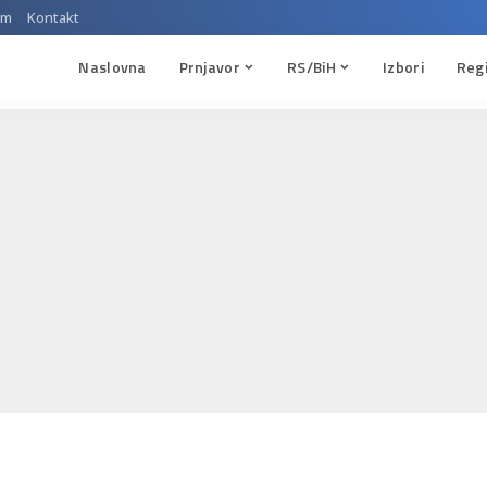
um
Kontakt
Naslovna
Prnjavor
RS/BiH
Izbori
Reg