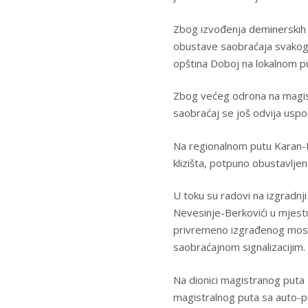
Zbog izvođenja deminerskih 
obustave saobraćaja svakog 
opština Doboj na lokalnom p
Zbog većeg odrona na magistr
saobraćaj se još odvija uspo
Na regionalnom putu Karan-N
klizišta, potpuno obustavljen
U toku su radovi na izgradnj
Nevesinje-Berkovići u mjest
privremeno izgrađenog mosta
saobraćajnom signalizacijim.
Na dionici magistranog puta 
magistralnog puta sa auto-pu