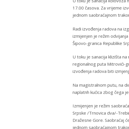
U toku je sanacija kolovoza
17.00 časova. Za vrijeme izv
jednom saobraćajnom trako
Radi izvođenja radova na izg
izmijenjen je režim odvijanj
Šipovo-granica Republike Srp
U toku je sanacija klizišta na
regionalnog puta Mitrovići-g
izvođenja radova biti izmjen
Na magistralnom putu, na dio
naplatnh kućica zbog čega je
Izmijenjen je režim saobraća
Srpske /Trnovica dva/-Trebin
Dražesne Gore. Saobraćaj će
jednom saobraćajnom trako