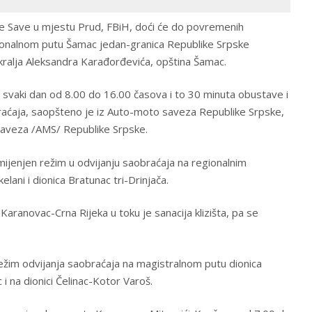
ke Save u mjestu Prud, FBiH, doći će do povremenih
ionalnom putu Šamac jedan-granica Republike Srpske
 kralja Aleksandra Karađorđevića, opština Šamac.
n svaki dan od 8.00 do 16.00 časova i to 30 minuta obustave i
aćaja, saopšteno je iz Auto-moto saveza Republike Srpske,
saveza /AMS/ Republike Srpske.
zmijenjen režim u odvijanju saobraćaja na regionalnim
lani i dionica Bratunac tri-Drinjača.
ranovac-Crna Rijeka u toku je sanacija klizišta, pa se
ežim odvijanja saobraćaja na magistralnom putu dionica
i na dionici Čelinac-Kotor Varoš.