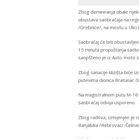
Zbog deminiranja obale rije
obustava saobraćaja na reg
/Grebnice/, na mostu u Ulici
Saobraćaj će biti obustavlje
15 minuta propuštanja saobr
saopšteno je iz Auto-moto 
Zbog sanacije klizišta biće i
putevima dionica Bratunac-Ske
Na magistralnom putu M-16 Ka
saobraćaj odvija usporeno.
Zbog radova, izmijenjen je r
Banjaluka /Rebrovac/-Čelinac 