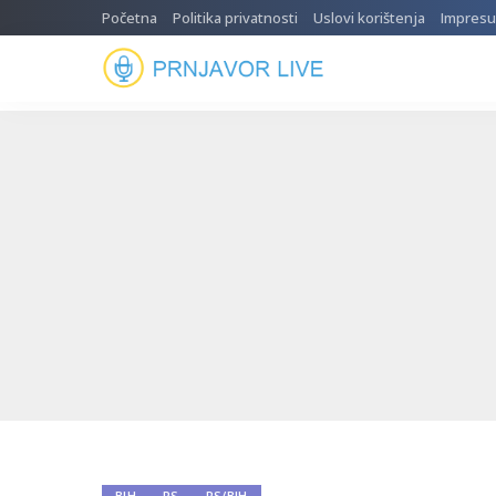
Početna
Politika privatnosti
Uslovi korištenja
Impres
BIH
RS
RS/BIH