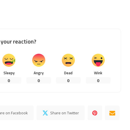
your reaction?
Sleepy
Angry
Dead
Wink
0
0
0
0
are on Facebook
Share on Twitter