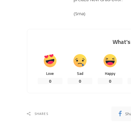
(Srna)
What's 
Love
Sad
Happy
0
0
0
Sh
SHARES