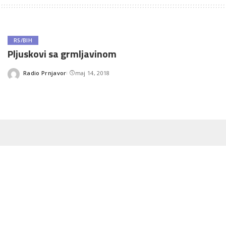
RS/BIH
Pljuskovi sa grmljavinom
Radio Prnjavor
maj 14, 2018
Posted
by