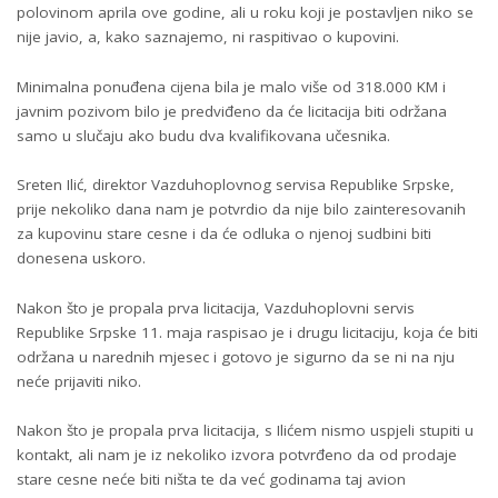
polovinom aprila ove godine, ali u roku koji je postavljen niko se
nije javio, a, kako saznajemo, ni raspitivao o kupovini.
Minimalna ponuđena cijena bila je malo više od 318.000 KM i
javnim pozivom bilo je predviđeno da će licitacija biti održana
samo u slučaju ako budu dva kvalifikovana učesnika.
Sreten Ilić, direktor Vazduhoplovnog servisa Republike Srpske,
prije nekoliko dana nam je potvrdio da nije bilo zainteresovanih
za kupovinu stare cesne i da će odluka o njenoj sudbini biti
donesena uskoro.
Nakon što je propala prva licitacija, Vazduhoplovni servis
Republike Srpske 11. maja raspisao je i drugu licitaciju, koja će biti
održana u narednih mjesec i gotovo je sigurno da se ni na nju
neće prijaviti niko.
Nakon što je propala prva licitacija, s Ilićem nismo uspjeli stupiti u
kontakt, ali nam je iz nekoliko izvora potvrđeno da od prodaje
stare cesne neće biti ništa te da već godinama taj avion