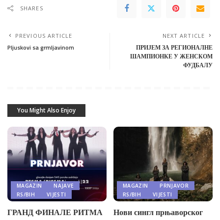
SHARES
PREVIOUS ARTICLE
NEXT ARTICLE
Pljuskovi sa grmljavinom
ПРИЈЕМ ЗА РЕГИОНАЛНЕ
ШАМПИОНКЕ У ЖЕНСКОМ
ФУДБАЛУ
You Might Also Enjoy
MAGAZIN
NAJAVE
MAGAZIN
PRNJAVOR
RS/BIH
VIJESTI
RS/BIH
VIJESTI
ГРАНД ФИНАЛЕ РИТМА
Нови сингл прњаворског