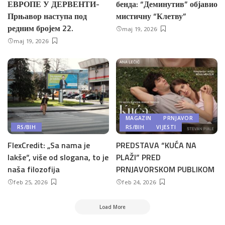
ЕВРОПЕ У ДЕРВЕНТИ-
бенда: “Деминутив” објавио
Прњавор наступа под
мистичну “Клетву”
редним бројем 22.
maj 19, 2026
maj 19, 2026
MAGAZIN
PRNJAVOR
RS/BIH
RS/BIH
VIJESTI
FlexCredit: „Sa nama je
PREDSTAVA “KUĆA NA
lakše“, više od slogana, to je
PLAŽI” PRED
naša filozofija
PRNJAVORSKOM PUBLIKOM
feb 25, 2026
feb 24, 2026
Load More