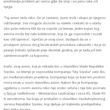
predstavlja problem jer nema gdje da stoji i svi peru ruke od
njega.
“Taj avion neće niko. On je zastario, puno troši i skupo je njegovo
održavanje. Sve moguće dozvole su istekle i trebalo bi u startu
oko pola miliona KM da se ospobi za letenje. Jedini kupac tog
aviona može biti neki kolekcionar, koji će ga osposobiti i vozati
kao old tajmera”, ispričao je ovaj izvor, dodajući da se s
prodajom aviona zbog birokratskih procedura zakasnilo i da je to
pitanje trebalo rješavati prije desetak godina, jer je tada još bilo
zainteresovanih za kupovinu.
Inače, ovaj avion, koji je nekada bio u vlasništvu Vlade Republike
Srpske, za letenje je osposobila kompanija “Sky Srpska” zato što,
po međunarodnim pravilima, kompanija koja se bavi tim poslom
mora imati u svom vlasništvu avion. Nakon što je kompanija
ugašena o ovom avionu niko nije vodio računa i nije bilo poznato
u čijoj je nadležnosti – Ministarstva saobraćaja i veza RS, Vlade RS
ili aerodroma. Na kraju je prebačen u vlasništvo Vazduhoplovnog
servisa Republike Srpske, koji djeluje pri Kabinetu predsjednika
Republike Srpske.