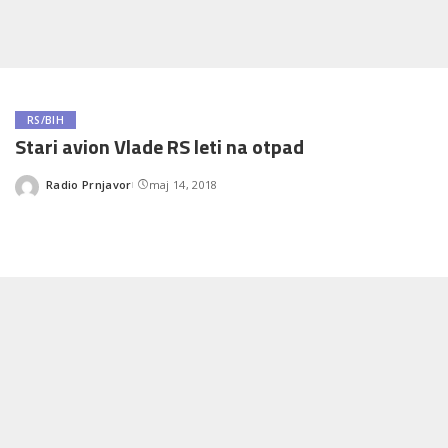
RS/BIH
Stari avion Vlade RS leti na otpad
Radio Prnjavor
maj 14, 2018
Posted
by