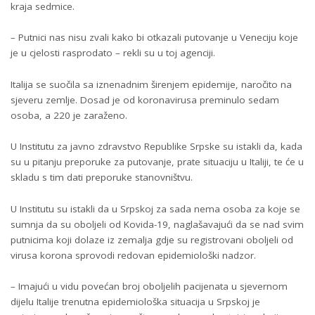
kraja sedmice.
– Putnici nas nisu zvali kako bi otkazali putovanje u Veneciju koje
je u cjelosti rasprodato – rekli su u toj agenciji.
Italija se suočila sa iznenadnim širenjem epidemije, naročito na
sjeveru zemlje. Dosad je od koronavirusa preminulo sedam
osoba, a 220 je zaraženo.
U Institutu za javno zdravstvo Republike Srpske su istakli da, kada
su u pitanju preporuke za putovanje, prate situaciju u Italiji, te će u
skladu s tim dati preporuke stanovništvu.
U Institutu su istakli da u Srpskoj za sada nema osoba za koje se
sumnja da su oboljeli od Kovida-19, naglašavajući da se nad svim
putnicima koji dolaze iz zemalja gdje su registrovani oboljeli od
virusa korona sprovodi redovan epidemiološki nadzor.
– Imajući u vidu povećan broj oboljelih pacijenata u sjevernom
dijelu Italije trenutna epidemiološka situacija u Srpskoj je