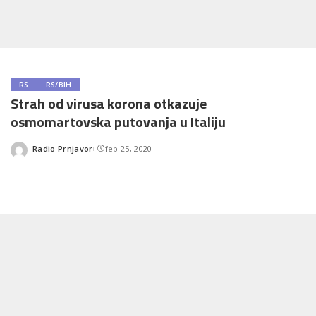
RS
RS/BIH
Strah od virusa korona otkazuje
osmomartovska putovanja u Italiju
Radio Prnjavor
feb 25, 2020
Posted
by