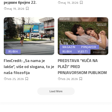
редним бројем 22.
maj 19, 2026
maj 19, 2026
MAGAZIN
PRNJAVOR
RS/BIH
RS/BIH
VIJESTI
FlexCredit: „Sa nama je
PREDSTAVA “KUĆA NA
lakše“, više od slogana, to je
PLAŽI” PRED
naša filozofija
PRNJAVORSKOM PUBLIKOM
feb 25, 2026
feb 24, 2026
Load More