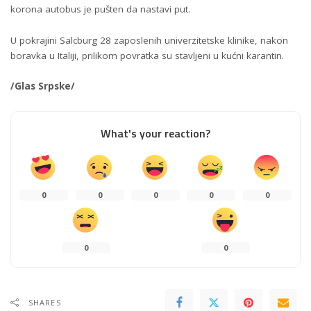
korona autobus je pušten da nastavi put.
U pokrajini Salcburg 28 zaposlenih univerzitetske klinike, nakon
boravka u Italiji, prilikom povratka su stavljeni u kućni karantin.
/Glas Srpske/
What's your reaction?
0
0
0
0
0
0
0
SHARES