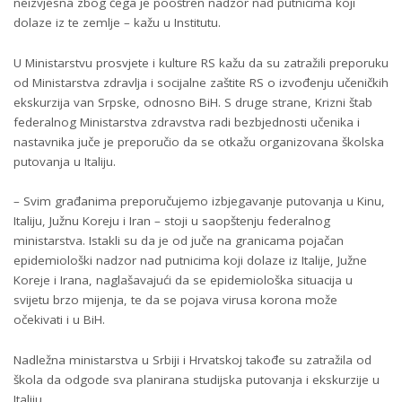
neizvjesna zbog čega je pooštren nadzor nad putnicima koji
dolaze iz te zemlje – kažu u Institutu.
U Ministarstvu prosvjete i kulture RS kažu da su zatražili preporuku
od Ministarstva zdravlja i socijalne zaštite RS o izvođenju učeničkih
ekskurzija van Srpske, odnosno BiH. S druge strane, Krizni štab
federalnog Ministarstva zdravstva radi bezbjednosti učenika i
nastavnika juče je preporučio da se otkažu organizovana školska
putovanja u Italiju.
– Svim građanima preporučujemo izbjegavanje putovanja u Kinu,
Italiju, Južnu Koreju i Iran – stoji u saopštenju federalnog
ministarstva. Istakli su da je od juče na granicama pojačan
epidemiološki nadzor nad putnicima koji dolaze iz Italije, Južne
Koreje i Irana, naglašavajući da se epidemiološka situacija u
svijetu brzo mijenja, te da se pojava virusa korona može
očekivati i u BiH.
Nadležna ministarstva u Srbiji i Hrvatskoj takođe su zatražila od
škola da odgode sva planirana studijska putovanja i ekskurzije u
Italiju.