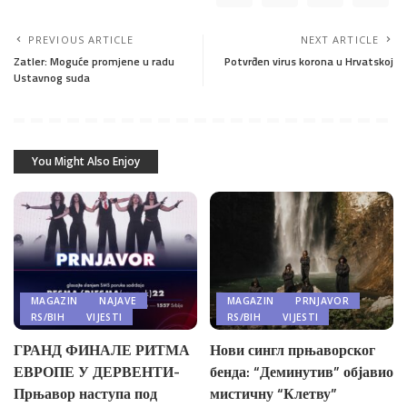
PREVIOUS ARTICLE
NEXT ARTICLE
Zatler: Moguće promjene u radu
Potvrđen virus korona u Hrvatskoj
Ustavnog suda
You Might Also Enjoy
MAGAZIN
NAJAVE
MAGAZIN
PRNJAVOR
RS/BIH
VIJESTI
RS/BIH
VIJESTI
ГРАНД ФИНАЛЕ РИТМА
Нови сингл прњаворског
ЕВРОПЕ У ДЕРВЕНТИ-
бенда: “Деминутив” објавио
Прњавор наступа под
мистичну “Клетву”