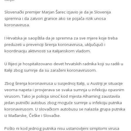
Slovenački premijer Marjan Šarec izjavio je da je Slovenija
spremna i da zatvori granice ako se pojača rizik unosa
koronavirusa.
I Hrvatska je saopštila da je spremna za sve mjere koje treba
preduzeti u prevenciji širenja koronavirusa, uključujući i
koordinaciju aktivnosti sa italijanskom vladom.
U Rijeci je hospitalizovano devet hrvatskih radnika koji su radili u
Italiji zbog sumnje da su zaraženi koronavirusom.
Zbog širenja koronavirusa u susjednoj Italiji, u Austriji je situacije
veoma napeta i provjerava se svaka sumnja u infekciju opasnim
virusom. Tako je policija sinoć kod mjesta Alhaming zaustavila
jedan putnički autobus zbog moguće sumnje u infekciju putnika
koronavirusom. U slovačkom autobusu se nalazila grupa putnika
iz Mađarske, Češke i Slovačke.
Pošto ni kod jednog putnika nisu ustanovljeni simptomi virusa