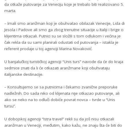
da otkaže putovanje za Veneciju koje je trebalo biti realizovano 5.
marta.
– Imali smo aranžman koji je obuhvatao obilazak Venecije, Lida di
Jesola i Padove ali smo ga zbog trenutne situacije u Italiji i brige o
klijentima otkazali. Putnici su se složili s tom odlukom i većina je
čak rekla da su sami planirali odustati od putovanja – istakla je
referent prodaje u toj agenciji Marina Novaković.
U banjalučkoj turističkoj agenciji “Unis turs” navode da će do kraja
sedmice znati da li će otkazati aranžmane koji obuhvataju
italijanske destinacije.
– Konsultujemo se sa putnicima i čekamo zvanične preporuke
nadležnih. Do sada niko od klijenata nije otkazao putovanje, ali
ako se neko na to odluči dobiće povrat novca – tvrde u “Unis
tursu”.
U dobojskoj agenciji “Istra travel” rekli su da još nisu otkazali
aranžman u Veneciji, međutim, kako kažu, ne znaju šta će biti do