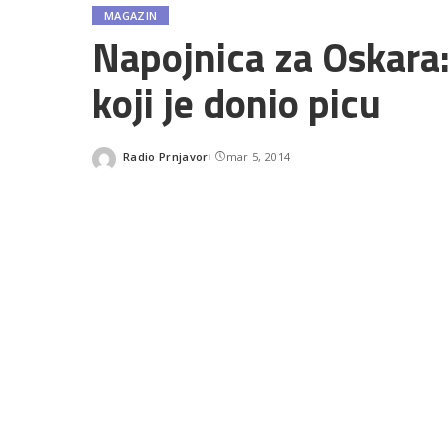
MAGAZIN
Napojnica za Oskara
koji je donio picu
Radio Prnjavor
mar 5, 2014
Posted
by
SHARES
READ NEXT