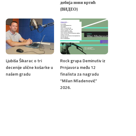
добија нови вртић
(ВИДЕО)
Ljubiša Šikarac o tri
Rock grupa Deminutiv iz
decenije ulične košarke u
Prnjavora među 12
našem gradu
finalista za nagradu
“Milan Mladenović”
2026.