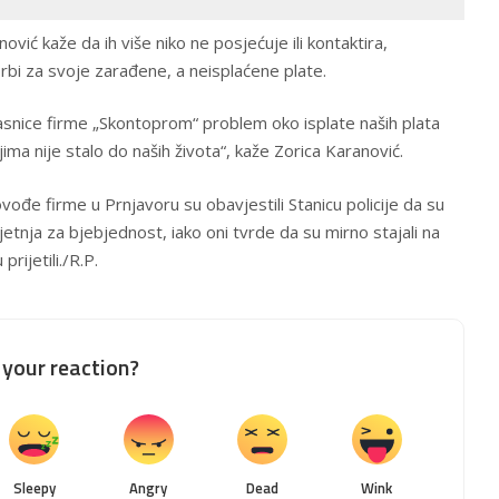
ović kaže da ih više niko ne posjećuje ili kontaktira,
rbi za svoje zarađene, a neisplaćene plate.
vlasnice firme „Skontoprom“ problem oko isplate naših plata
 njima nije stalo do naših života“, kaže Zorica Karanović.
vođe firme u Prnjavoru su obavjestili Stanicu policije da su
ijetnja za bjebjednost, iako oni tvrde da su mirno stajali na
prijetili./R.P.
your reaction?
Sleepy
Angry
Dead
Wink