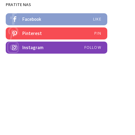
PRATITE NAS
Facebook
LIKE
Pinterest
PIN
Instagram
FOLLOW
NAJNOVIJE VIJESTI
Emisija “Amplituda
Elektrodistribucija
zdravlja” – Govorimo o
Prnjavor- obavještenje