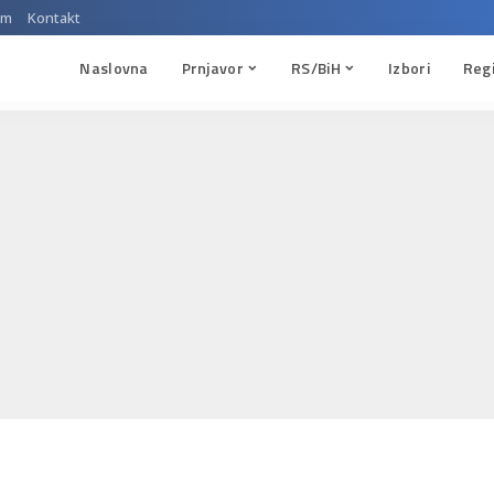
um
Kontakt
Naslovna
Prnjavor
RS/BiH
Izbori
Reg