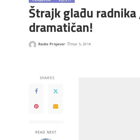
Štrajk glađu radnik
dramatičan!
Radio Prnjavor
mar 5, 2014
Posted
by
SHARES
READ NEXT