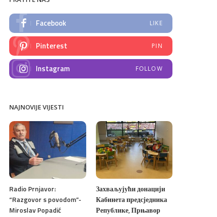
Facebook
LIKE
Pinterest
PIN
Instagram
FOLLOW
NAJNOVIJE VIJESTI
Radio Prnjavor:
Захваљујући донацији
“Razgovor s povodom”-
Кабинета предсједника
Miroslav Popadić
Републике, Прњавор