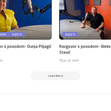
AVOR
VIJESTI
VIJESTI
r s povodom- Dunja Piljagić
Razgovor s povodom- Aleks
Stević
26
jun 23, 2026
Load More