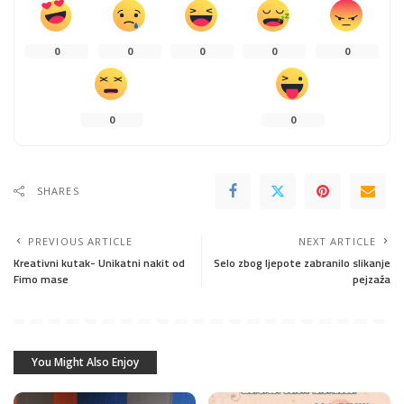
0
0
0
0
0
0
0
SHARES
PREVIOUS ARTICLE
NEXT ARTICLE
Kreativni kutak- Unikatni nakit od
Selo zbog ljepote zabranilo slikanje
Fimo mase
pejzaža
You Might Also Enjoy