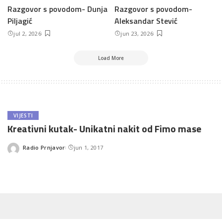
Razgovor s povodom- Dunja
Razgovor s povodom-
Piljagić
Aleksandar Stević
jul 2, 2026
jun 23, 2026
Load More
VIJESTI
Kreativni kutak- Unikatni nakit od Fimo mase
Radio Prnjavor
jun 1, 2017
Posted
by