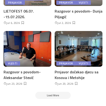
PRNJAVOR
PRNJAVOR
VIJESTI
LJETOFEST 06.07.
Razgovor s povodom- Dunja
-15.07.2026.
Piljagić
jul 6, 2026
jul 2, 2026
VIJESTI
PRNJAVOR
VIJESTI
Razgovor s povodom-
Prnjavor dočekao djecu sa
Aleksandar Stević
Kosova i Metohije
jun 23, 2026
jun 20, 2026
Load More