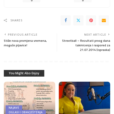
0
0
SHARES
PREVIOUS ARTICLE
NEXT ARTICLE
Stiže nova promjena vremena,
Streetball – Rezultati prvog dana
moguće pijavice!
takmicenja i raspored za
21.07.2014 (ispravka)
You Might Also Enjoy
NAJAVE
OGLASI I OBAVJEŠTENJA