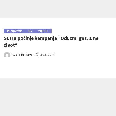
PRNJAVOR
RS
VIJESTI
Sutra počinje kampanja “Oduzmi gas, a ne
život”
Radio Prnjavor
jul 21, 2014
Posted
by