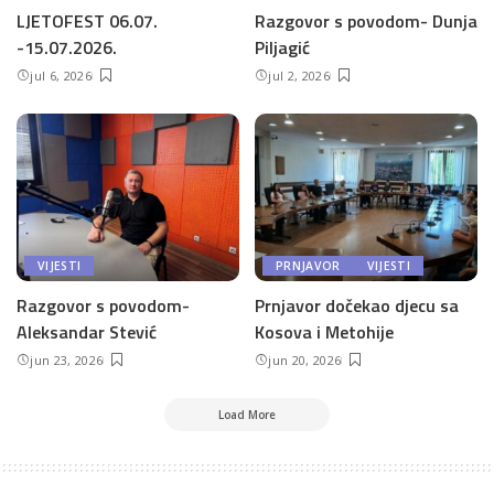
LJETOFEST 06.07.
Razgovor s povodom- Dunja
-15.07.2026.
Piljagić
jul 6, 2026
jul 2, 2026
VIJESTI
PRNJAVOR
VIJESTI
Razgovor s povodom-
Prnjavor dočekao djecu sa
Aleksandar Stević
Kosova i Metohije
jun 23, 2026
jun 20, 2026
Load More