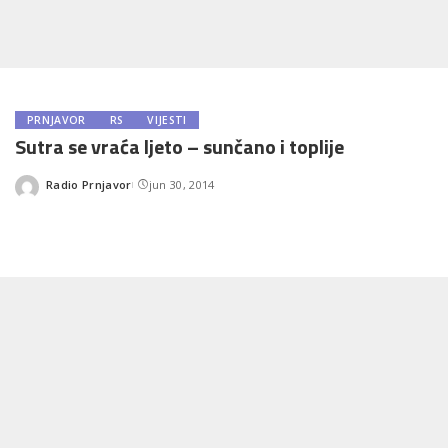
PRNJAVOR
RS
VIJESTI
Sutra se vraća ljeto – sunčano i toplije
Radio Prnjavor
jun 30, 2014
Posted
by