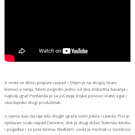
A onda se desio potpuni raspad – Dejm je na drugoj strani
krenuo u seriju, Moris pogodio jedno od dva slobodna bacanja i
najbolji igrač Portlanda je sa još dvije trojke ponovo vratio egal i
obezbijedio drugi produžetak.
U njemu kao da nije bilo drugih igrača osim Јokića i Lilarda. Prvi je
riješavao svaki napad Denvera, dok je drugi držao šutersku kliniku
i pogađao i sa pola terena. Međutim, onda je momak iz Sombora