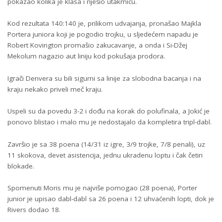
pokazao kolika je klasa i riješio utakmicu.
Kod rezultata 140:140 je, prilikom udvajanja, pronašao Majkla
Portera juniora koji je pogodio trojku, u sljedećem napadu je
Robert Kovington promašio zakucavanje, a onda i Si-Džej
Mekolum nagazio aut liniju kod pokušaja prodora.
Igrači Denvera su bili sigurni sa linije za slobodna bacanja i na
kraju nekako priveli meč kraju.
Uspeli su da povedu 3-2 i dođu na korak do polufinala, a Јokić je
ponovo blistao i malo mu je nedostajalo da kompletira tripl-dabl.
Završio je sa 38 poena (14/31 iz igre, 3/9 trojke, 7/8 penali), uz
11 skokova, devet asistencija, jednu ukradenu loptu i čak četiri
blokade.
Spomenuti Moris mu je najviše pomogao (28 poena), Porter
junior je upisao dabl-dabl sa 26 poena i 12 uhvaćenih lopti, dok je
Rivers dodao 18.