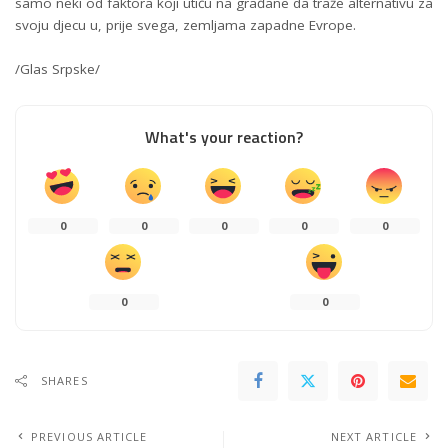
samo neki od faktora koji utiču na građane da traže alternativu za
svoju djecu u, prije svega, zemljama zapadne Evrope.
/Glas Srpske/
What's your reaction?
0
0
0
0
0
0
0
SHARES
PREVIOUS ARTICLE
NEXT ARTICLE