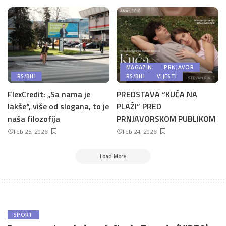
MAGAZIN
PRNJAVOR
RS/BIH
RS/BIH
VIJESTI
FlexCredit: „Sa nama je
PREDSTAVA “KUĆA NA
lakše“, više od slogana, to je
PLAŽI” PRED
naša filozofija
PRNJAVORSKOM PUBLIKOM
feb 25, 2026
feb 24, 2026
Load More
SPORT