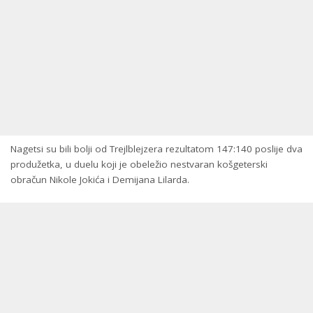
Nagetsi su bili bolji od Trejlblejzera rezultatom 147:140 poslije dva
produžetka, u duelu koji je obeležio nestvaran košgeterski
obračun Nikole Јokića i Demijana Lilarda.