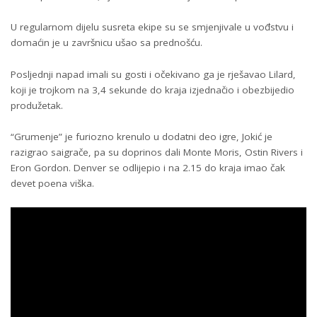
U regularnom dijelu susreta ekipe su se smjenjivale u vođstvu i
domaćin je u završnicu ušao sa prednošću.
Posljednji napad imali su gosti i očekivano ga je rješavao Lilard,
koji je trojkom na 3,4 sekunde do kraja izjednačio i obezbijedio
produžetak.
“Grumenje” je furiozno krenulo u dodatni deo igre, Јokić je
razigrao saigrače, pa su doprinos dali Monte Moris, Ostin Rivers i
Eron Gordon. Denver se odlijepio i na 2.15 do kraja imao čak
devet poena viška.