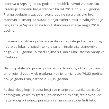
stanova u Srpskoj 2013. godine, Republički zavod za statistiku
izradio je procjenu broja stanovnika od 2013. do 2020. godine.
Prema podacima zavoda, svake godine se u prosjeku broj
stanovnika smanji za 5.000, a najdrastičnija razlika zabilježena je
lani, kada je Srpska imala 6.221 stanovnika manje nego 2019.
godine.
Procjena statističara pokazala je da se na prste jedne ruke mogu
nabrojati lokalne zajednice koje su lani imale više stanovnika
nego 2013. godine, a među njima su Banjaluka, Istočno Sarajevo
i Trebinje.
Najnoviji statistički podaci pokazali su da se iz godine u godinu
smanjuje i životni vijek građana, koji je lani iznosio 76,23 godine,
dok je godinu ranije iznosio 77,15 godina.
Razlozi zbog kojih Srpska broji sve manje stanovnika su, ističu
demografi, velike migracije, prvenstveno mladih, što dovodi do
negativnog prirodnog priraštaja i smanjenja stope fertiliteta.