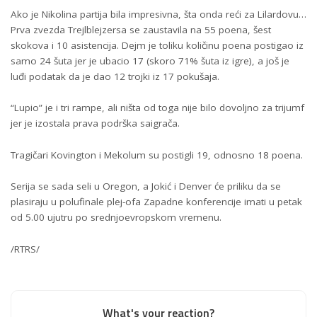
Ako je Nikolina partija bila impresivna, šta onda reći za Lilardovu…
Prva zvezda Trejlblejzersa se zaustavila na 55 poena, šest
skokova i 10 asistencija. Dejm je toliku količinu poena postigao iz
samo 24 šuta jer je ubacio 17 (skoro 71% šuta iz igre), a još je
luđi podatak da je dao 12 trojki iz 17 pokušaja.
“Lupio” je i tri rampe, ali ništa od toga nije bilo dovoljno za trijumf
jer je izostala prava podrška saigrača.
Tragičari Kovington i Mekolum su postigli 19, odnosno 18 poena.
Serija se sada seli u Oregon, a Јokić i Denver će priliku da se
plasiraju u polufinale plej-ofa Zapadne konferencije imati u petak
od 5.00 ujutru po srednjoevropskom vremenu.
/RTRS/
What's your reaction?