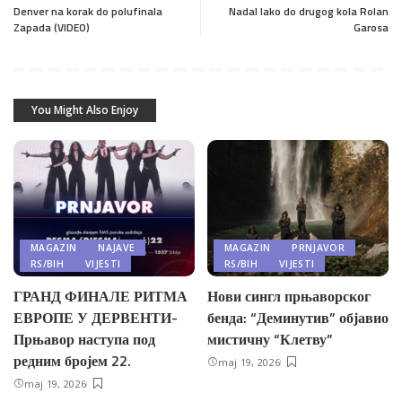
Denver na korak do polufinala
Nadal lako do drugog kola Rolan
Zapada (VIDEO)
Garosa
You Might Also Enjoy
MAGAZIN
NAJAVE
MAGAZIN
PRNJAVOR
RS/BIH
VIJESTI
RS/BIH
VIJESTI
ГРАНД ФИНАЛЕ РИТМА
Нови сингл прњаворског
ЕВРОПЕ У ДЕРВЕНТИ-
бенда: “Деминутив” објавио
Прњавор наступа под
мистичну “Клетву”
редним бројем 22.
maj 19, 2026
maj 19, 2026