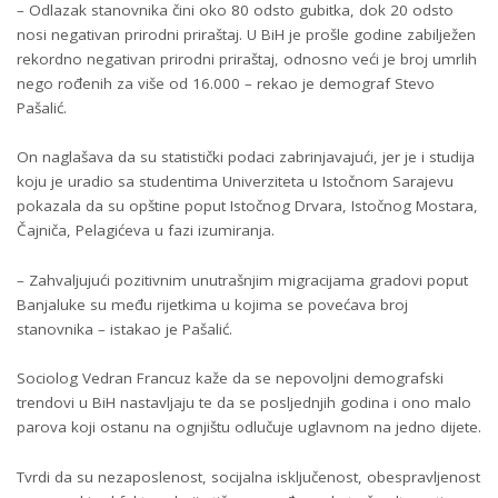
– Odlazak stanovnika čini oko 80 odsto gubitka, dok 20 odsto
nosi negativan prirodni priraštaj. U BiH je prošle godine zabilježen
rekordno negativan prirodni priraštaj, odnosno veći je broj umrlih
nego rođenih za više od 16.000 – rekao je demograf Stevo
Pašalić.
On naglašava da su statistički podaci zabrinjavajući, jer je i studija
koju je uradio sa studentima Univerziteta u Istočnom Sarajevu
pokazala da su opštine poput Istočnog Drvara, Istočnog Mostara,
Čajniča, Pelagićeva u fazi izumiranja.
– Zahvaljujući pozitivnim unutrašnjim migracijama gradovi poput
Banjaluke su među rijetkima u kojima se povećava broj
stanovnika – istakao je Pašalić.
Sociolog Vedran Francuz kaže da se nepovoljni demografski
trendovi u BiH nastavljaju te da se posljednjih godina i ono malo
parova koji ostanu na ognjištu odlučuje uglavnom na jedno dijete.
Tvrdi da su nezaposlenost, socijalna isključenost, obespravljenost