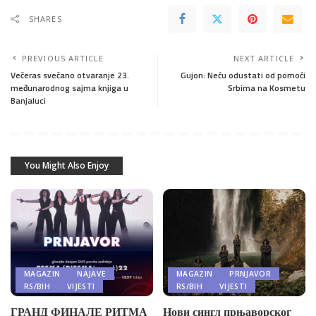
SHARES
PREVIOUS ARTICLE
NEXT ARTICLE
Večeras svečano otvaranje 23.
Gujon: Neću odustati od pomoći
međunarodnog sajma knjiga u
Srbima na Kosmetu
Banjaluci
You Might Also Enjoy
MAGAZIN
NAJAVE
MAGAZIN
PRNJAVOR
RS/BIH
VIJESTI
RS/BIH
VIJESTI
ГРАНД ФИНАЛЕ РИТМА
Нови сингл прњаворског