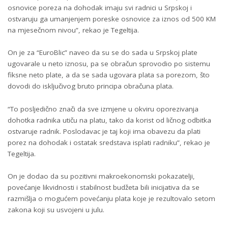
osnovice poreza na dohodak imaju svi radnici u Srpskoj i
ostvaruju ga umanjenjem poreske osnovice za iznos od 500 KM
na mjesečnom nivou”, rekao je Tegeltija.
On je za “EuroBlic” naveo da su se do sada u Srpskoj plate
ugovarale u neto iznosu, pa se obračun sprovodio po sistemu
fiksne neto plate, a da se sada ugovara plata sa porezom, što
dovodi do isključivog bruto principa obračuna plata.
“To posljedično znači da sve izmjene u okviru oporezivanja
dohotka radnika utiču na platu, tako da korist od ličnog odbitka
ostvaruje radnik. Poslodavac je taj koji ima obavezu da plati
porez na dohodak i ostatak sredstava isplati radniku”, rekao je
Tegeltija.
On je dodao da su pozitivni makroekonomski pokazatelji,
povećanje likvidnosti i stabilnost budžeta bili inicijativa da se
razmišlja o mogućem povećanju plata koje je rezultovalo setom
zakona koji su usvojeni u julu.