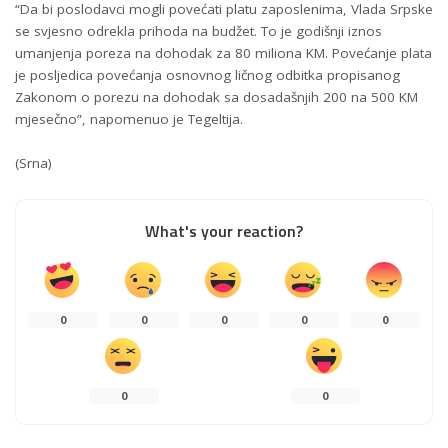
“Da bi poslodavci mogli povećati platu zaposlenima, Vlada Srpske
se svjesno odrekla prihoda na budžet. To je godišnji iznos
umanjenja poreza na dohodak za 80 miliona KM. Povećanje plata
je posljedica povećanja osnovnog ličnog odbitka propisanog
Zakonom o porezu na dohodak sa dosadašnjih 200 na 500 KM
mjesečno”, napomenuo je Tegeltija.
(Srna)
What's your reaction?
0
0
0
0
0
0
0