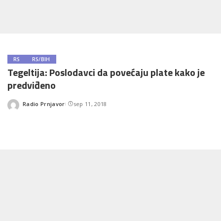
RS
RS/BIH
Tegeltija: Poslodavci da povećaju plate kako je
predviđeno
Radio Prnjavor
sep 11, 2018
Posted
by