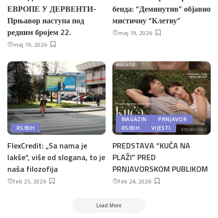
ЕВРОПЕ У ДЕРВЕНТИ-
бенда: “Деминутив” објавио
Прњавор наступа под
мистичну “Клетву”
редним бројем 22.
maj 19, 2026
maj 19, 2026
MAGAZIN
PRNJAVOR
RS/BIH
RS/BIH
VIJESTI
FlexCredit: „Sa nama je
PREDSTAVA “KUĆA NA
lakše“, više od slogana, to je
PLAŽI” PRED
naša filozofija
PRNJAVORSKOM PUBLIKOM
feb 25, 2026
feb 24, 2026
Load More