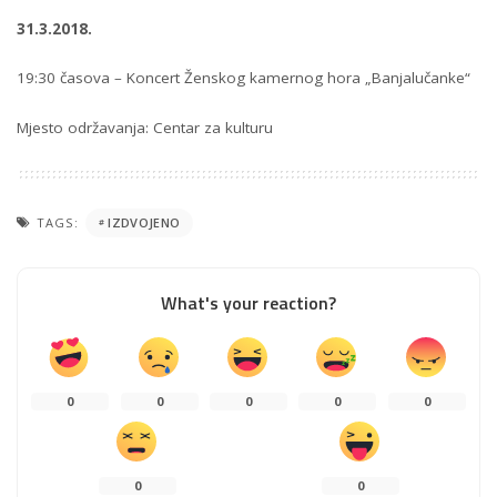
31.3.2018.
19:30 časova – Koncert Ženskog kamernog hora „Banjalučanke“
Mjesto održavanja: Centar za kulturu
TAGS:
IZDVOJENO
What's your reaction?
0
0
0
0
0
0
0