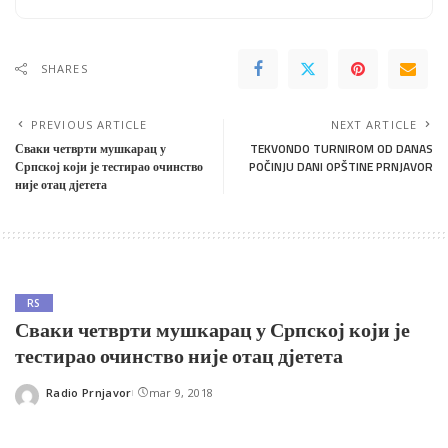
SHARES
PREVIOUS ARTICLE
NEXT ARTICLE
Сваки четврти мушкарац у
TEKVONDO TURNIROM OD DANAS
Српској који је тестирао очинство
POČINJU DANI OPŠTINE PRNJAVOR
није отац дјетета
RS
Сваки четврти мушкарац у Српској који је
тестирао очинство није отац дјетета
Radio Prnjavor
mar 9, 2018
Posted
by