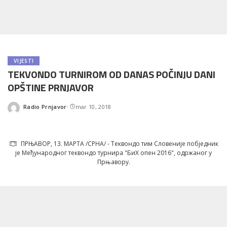
VIJESTI
TEKVONDO TURNIROM OD DANAS POČINJU DANI
OPŠTINE PRNJAVOR
Radio Prnjavor
mar 10, 2018
Posted
by
ПРЊАВОР, 13. МАРTА /СРНА/ - Tеквондо тим Словеније побједник
је Међународног теквондо турнира "БиХ опен 2016", одржаног у
Прњавору.