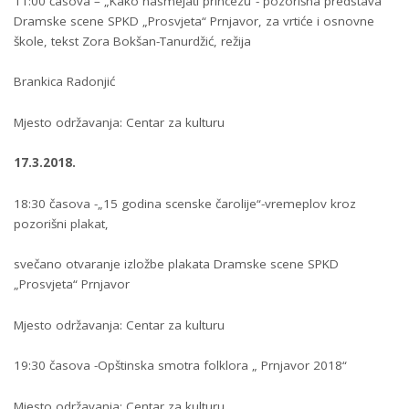
11:00 časova – „Kako nasmejati princezu“- pozorišna predstava
Dramske scene SPKD „Prosvjeta“ Prnjavor, za vrtiće i osnovne
škole, tekst Zora Bokšan-Tanurdžić, režija
Brankica Radonjić
Mjesto održavanja: Centar za kulturu
17.3.2018.
18:30 časova -„15 godina scenske čarolije“-vremeplov kroz
pozorišni plakat,
svečano otvaranje izložbe plakata Dramske scene SPKD
„Prosvjeta“ Prnjavor
Mjesto održavanja: Centar za kulturu
19:30 časova -Opštinska smotra folklora „ Prnjavor 2018“
Mjesto održavanja: Centar za kulturu