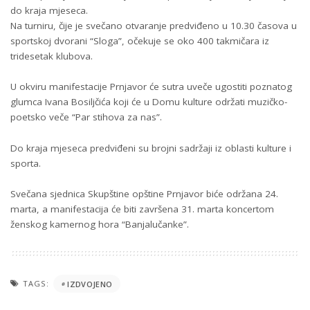
do kraja mjeseca.
Na turniru, čije je svečano otvaranje predviđeno u 10.30 časova u
sportskoj dvorani “Sloga”, očekuje se oko 400 takmičara iz
tridesetak klubova.
U okviru manifestacije Prnjavor će sutra uveče ugostiti poznatog
glumca Ivana Bosiljčića koji će u Domu kulture održati muzičko-
poetsko veče “Par stihova za nas”.
Do kraja mjeseca predviđeni su brojni sadržaji iz oblasti kulture i
sporta.
Svečana sjednica Skupštine opštine Prnjavor biće održana 24.
marta, a manifestacija će biti završena 31. marta koncertom
ženskog kamernog hora “Banjalučanke”.
TAGS:
IZDVOJENO