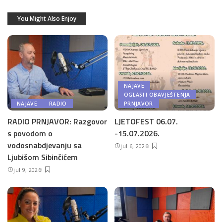
You Might Also Enjoy
NAJAVE
OGLASI I OBAVJEŠTENJA
NAJAVE
RADIO
PRNJAVOR
RADIO PRNJAVOR: Razgovor
LJETOFEST 06.07.
s povodom o
-15.07.2026.
vodosnabdjevanju sa
jul 6, 2026
Ljubišom Sibinčićem
jul 9, 2026