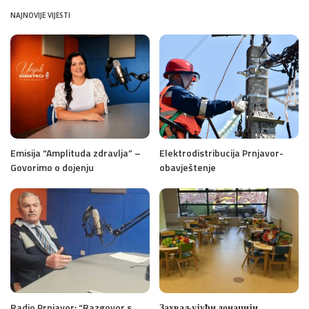
NAJNOVIJE VIJESTI
Emisija “Amplituda zdravlja” –
Elektrodistribucija Prnjavor-
Govorimo o dojenju
obavještenje
Radio Prnjavor: “Razgovor s
Захваљујући донацији