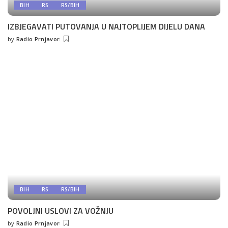
BIH
RS
RS/BIH
IZBJEGAVATI PUTOVANJA U NAJTOPLIJEM DIJELU DANA
by
Radio Prnjavor
Posted
by
BIH
RS
RS/BIH
POVOLJNI USLOVI ZA VOŽNJU
by
Radio Prnjavor
Posted