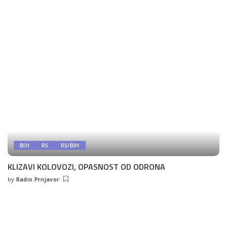
by
BIH
RS
RS/BIH
KLIZAVI KOLOVOZI, OPASNOST OD ODRONA
by
Radio Prnjavor
Posted
by