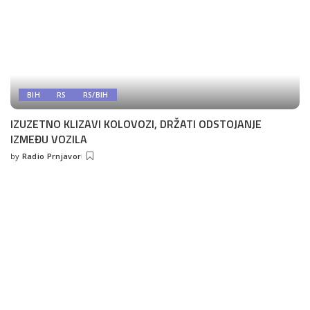
BIH
RS
RS/BIH
IZUZETNO KLIZAVI KOLOVOZI, DRŽATI ODSTOJANJE
IZMEĐU VOZILA
by
Radio Prnjavor
Posted
by