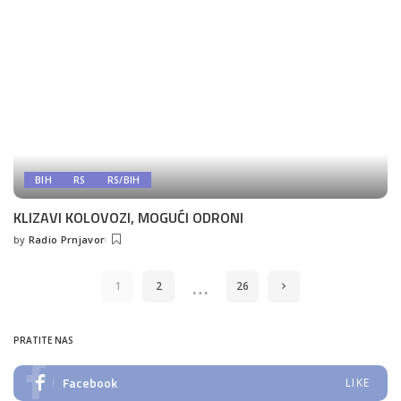
BIH
RS
RS/BIH
KLIZAVI KOLOVOZI, MOGUĆI ODRONI
by
Radio Prnjavor
Posted
by
…
1
2
26
PRATITE NAS
Facebook
LIKE