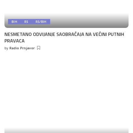
BIH
RS
RS/BIH
NESMETANO ODVIJANJE SAOBRAĆAJA NA VEĆINI PUTNIH
PRAVACA
by
Radio Prnjavor
Posted
by