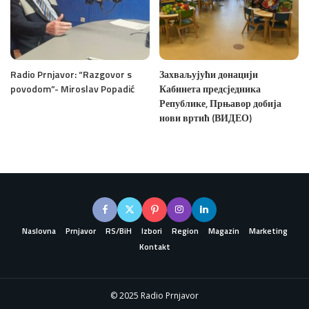
Radio Prnjavor: “Razgovor s
Захваљујући донацији
povodom”- Miroslav Popadić
Кабинета предсједника
Републике, Прњавор добија
нови вртић (ВИДЕО)
Naslovna
Prnjavor
RS/BiH
Izbori
Region
Magazin
Marketing
Kontakt
© 2025 Radio Prnjavor