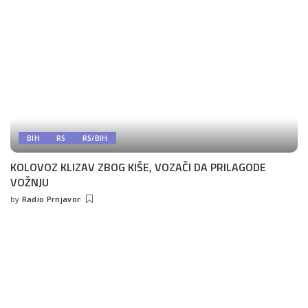
BIH
RS
RS/BIH
KOLOVOZ KLIZAV ZBOG KIŠE, VOZAČI DA PRILAGODE
VOŽNJU
by
Radio Prnjavor
Posted
by