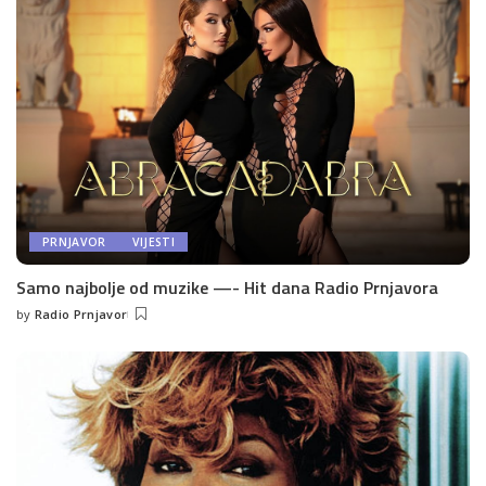
PRNJAVOR
VIJESTI
Samo najbolje od muzike —- Hit dana Radio Prnjavora
by
Radio Prnjavor
Posted
by