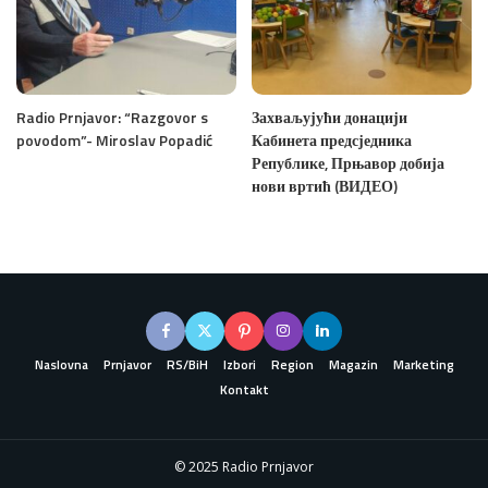
Radio Prnjavor: “Razgovor s
Захваљујући донацији
povodom”- Miroslav Popadić
Кабинета предсједника
Републике, Прњавор добија
нови вртић (ВИДЕО)
Naslovna
Prnjavor
RS/BiH
Izbori
Region
Magazin
Marketing
Kontakt
© 2025 Radio Prnjavor