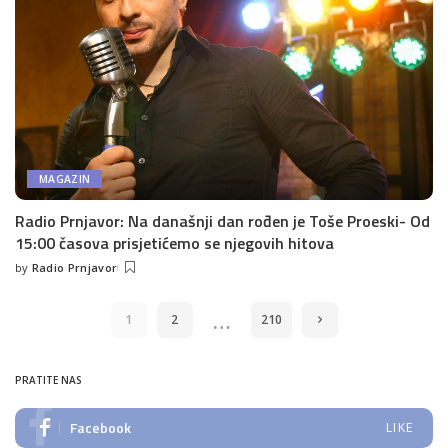
MAGAZIN
Radio Prnjavor: Na današnji dan rođen je Toše Proeski- Od
15:00 časova prisjetićemo se njegovih hitova
by
Radio Prnjavor
Posted
by
…
1
2
210
PRATITE NAS
Facebook
LIKE