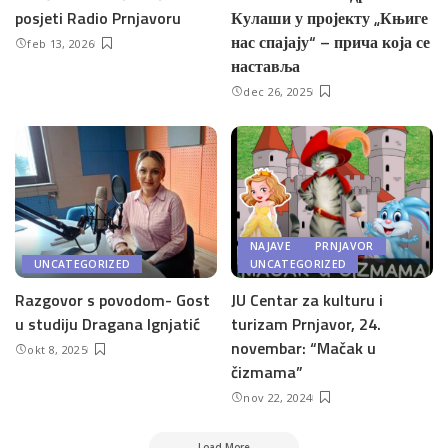
posjeti Radio Prnjavoru
Кулаши у пројекту „Књиге
нас спајају“ – прича која се
feb 13, 2026
наставља
dec 26, 2025
NAJAVE
PRNJAVOR
UNCATEGORIZED
UNCATEGORIZED
Razgovor s povodom- Gost
JU Centar za kulturu i
u studiju Dragana Ignjatić
turizam Prnjavor, 24.
novembar: “Mačak u
okt 8, 2025
čizmama”
nov 22, 2024
Load More