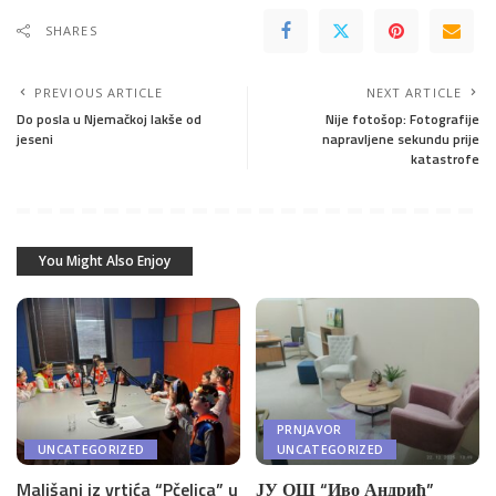
SHARES
PREVIOUS ARTICLE
NEXT ARTICLE
Do posla u Njemačkoj lakše od
Nije fotošop: Fotografije
jeseni
napravljene sekundu prije
katastrofe
You Might Also Enjoy
PRNJAVOR
UNCATEGORIZED
UNCATEGORIZED
Mališani iz vrtića “Pčelica” u
ЈУ ОШ “Иво Андрић”