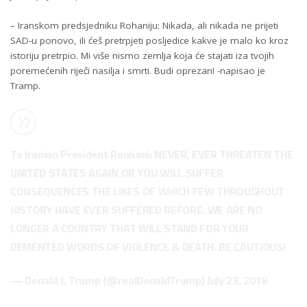
– Iranskom predsjedniku Rohaniju: Nikada, ali nikada ne prijeti
SAD-u ponovo, ili ćeš pretrpjeti posljedice kakve je malo ko kroz
istoriju pretrpio. Mi više nismo zemlja koja će stajati iza tvojih
poremećenih riječi nasilja i smrti. Budi oprezan! -napisao je
Tramp.
To Iranian President Rouhani: NEVER, EVER THREATEN THE
UNITED STATES AGAIN OR YOU WILL SUFFER
CONSEQUENCES THE LIKES OF WHICH FEW THROUGHOUT
HISTORY HAVE EVER SUFFERED BEFORE. WE ARE NO
LONGER A COUNTRY THAT WILL STAND FOR YOUR
DEMENTED WORDS OF VIOLENCE & DEATH. BE CAUTIOUS!
— Donald J. Trump (@realDonaldTrump)
July 23, 2018