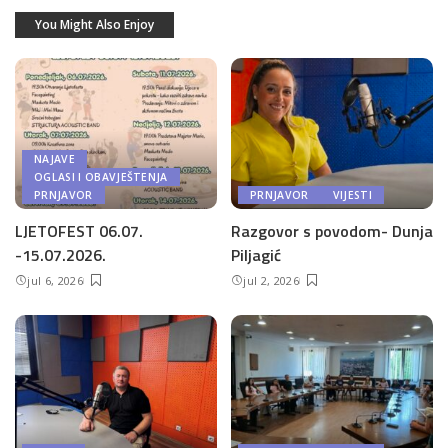
You Might Also Enjoy
NAJAVE
OGLASI I OBAVJEŠTENJA
PRNJAVOR
PRNJAVOR
VIJESTI
LJETOFEST 06.07.
Razgovor s povodom- Dunja
-15.07.2026.
Piljagić
jul 6, 2026
jul 2, 2026