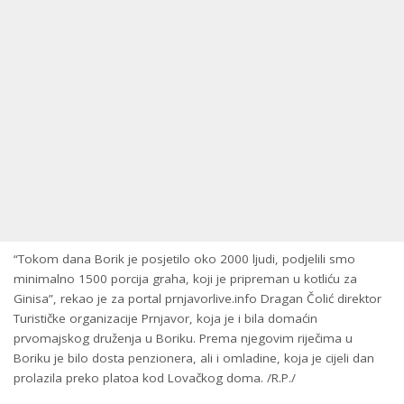
“Tokom dana Borik je posjetilo oko 2000 ljudi, podjelili smo
minimalno 1500 porcija graha, koji je pripreman u kotliću za
Ginisa”, rekao je za portal prnjavorlive.info Dragan Čolić direktor
Turističke organizacije Prnjavor, koja je i bila domaćin
prvomajskog druženja u Boriku. Prema njegovim riječima u
Boriku je bilo dosta penzionera, ali i omladine, koja je cijeli dan
prolazila preko platoa kod Lovačkog doma. /R.P./