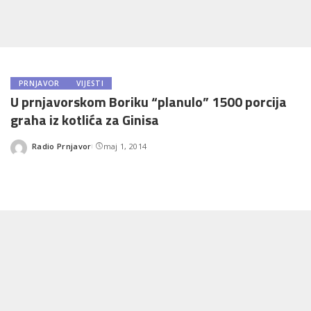
PRNJAVOR
VIJESTI
U prnjavorskom Boriku “planulo” 1500 porcija
graha iz kotlića za Ginisa
Radio Prnjavor
maj 1, 2014
Posted
by