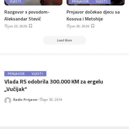
VIJESTI
PRNJAVOR
VIJESTI
Razgovor s povodom-
Prnjavor dočekao djecu sa
Aleksandar Stević
Kosova i Metohije
jun 23, 2026
jun 20, 2026
Load More
PRNJAVOR
VIJESTI
Vlada RS odobrila 300.000 KM za ergelu
„Vučijak“
Radio Prnjavor
apr 30, 2014
Posted
by