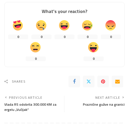
What's your reaction?
0
0
0
0
0
0
0
SHARES
PREVIOUS ARTICLE
NEXT ARTICLE
Vlada RS odobrila 300.000 KM za
Praznične gužve na granici
ergelu „Vučijak“