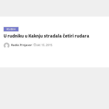
RS/BIH
U rudniku u Kaknju stradala četiri rudara
Radio Prnjavor
okt 13, 2015
Posted
by