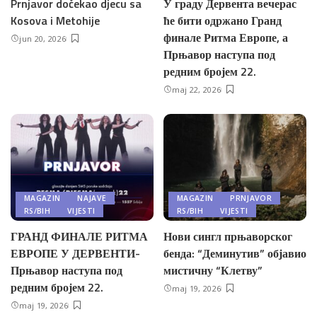
Prnjavor dočekao djecu sa
У граду Дервента вечерас
Kosova i Metohije
ће бити одржано Гранд
финале Ритма Европе, а
jun 20, 2026
Прњавор наступа под
редним бројем 22.
maj 22, 2026
MAGAZIN
NAJAVE
MAGAZIN
PRNJAVOR
RS/BIH
VIJESTI
RS/BIH
VIJESTI
ГРАНД ФИНАЛЕ РИТМА
Нови сингл прњаворског
ЕВРОПЕ У ДЕРВЕНТИ-
бенда: “Деминутив” објавио
Прњавор наступа под
мистичну “Клетву”
редним бројем 22.
maj 19, 2026
maj 19, 2026