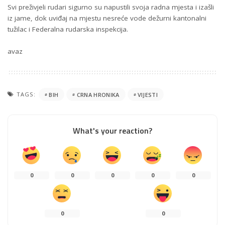
Svi preživjeli rudari sigurno su napustili svoja radna mjesta i izašli
iz jame, dok uviđaj na mjestu nesreće vode dežurni kantonalni
tužilac i Federalna rudarska inspekcija.
avaz
TAGS:
BIH
CRNA HRONIKA
VIJESTI
What's your reaction?
0
0
0
0
0
0
0