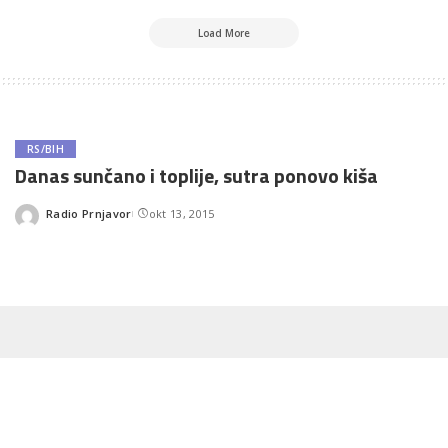
Load More
RS/BIH
Danas sunčano i toplije, sutra ponovo kiša
Radio Prnjavor
okt 13, 2015
Posted
by