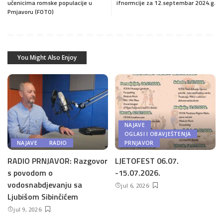
učenicima romske populacije u
ifnormcije za 12.septembar 2024.g.
Prnjavoru (FOTO)
You Might Also Enjoy
NAJAVE
OGLASI I OBAVJEŠTENJA
NAJAVE
RADIO
PRNJAVOR
RADIO PRNJAVOR: Razgovor
LJETOFEST 06.07.
s povodom o
-15.07.2026.
vodosnabdjevanju sa
jul 6, 2026
Ljubišom Sibinčićem
jul 9, 2026