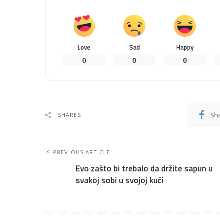
Love
Sad
Happy
0
0
0
Sh
SHARES
PREVIOUS ARTICLE
Evo zašto bi trebalo da držite sapun u
svakoj sobi u svojoj kući