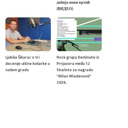
добија нови вртић
(ВИДЕО)
Ljubiša Šikarac o tri
Rock grupa Deminutiv iz
decenije ulične košarke u
Prnjavora među 12
našem gradu
finalista za nagradu
“Milan Mladenović”
2026.