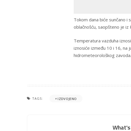
Tokom dana biće sunčano i 
oblačnošću, saopšteno je iz
Temperatura vazduha iznosić
iznosiće između 10 i 16, na 
hidrometeorološkog zavoda
TAGS:
IZDVOJENO
What's 