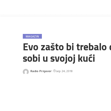
MAGAZIN
Evo zašto bi trebalo 
sobi u svojoj kući
Radio Prnjavor
sep 24, 2018
Posted
by
SHARES
Iako je jedino me
sapuni imaju broj