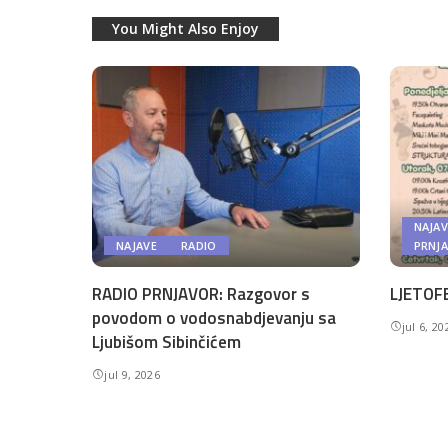
You Might Also Enjoy
NAJAV
NAJAVE
RADIO
PRNJ
RADIO PRNJAVOR: Razgovor s
LJETOFE
povodom o vodosnabdjevanju sa
jul 6, 20
Ljubišom Sibinčićem
jul 9, 2026