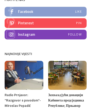
Facebook
LIKE
Pinterest
PIN
Instagram
FOLLOW
NAJNOVIJE VIJESTI
Radio Prnjavor:
Захваљујући донацији
“Razgovor s povodom”-
Кабинета предсједника
Miroslav Popadić
Републике, Прњавор