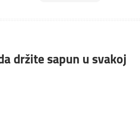
da držite sapun u svakoj
sto gde ih redovno viđate kupatilo,
ne primene koje se uopšte ne tiču