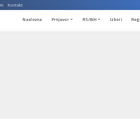
um
Kontakt
Naslovna
Prnjavor
RS/BiH
Izbori
Reg