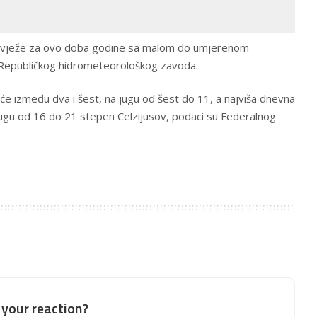
svježe za ovo doba godine sa malom do umjerenom
 Republičkog hidrometeorološkog zavoda.
e između dva i šest, na jugu od šest do 11, a najviša dnevna
jugu od 16 do 21 stepen Celzijusov, podaci su Federalnog
.
your reaction?