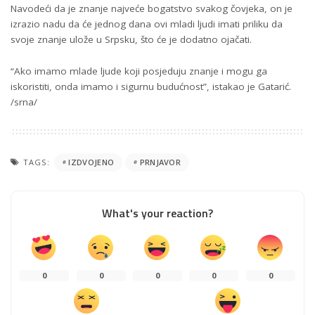
Navodeći da je znanje najveće bogatstvo svakog čovjeka, on je
izrazio nadu da će jednog dana ovi mladi ljudi imati priliku da
svoje znanje ulože u Srpsku, što će je dodatno ojačati.
“Ako imamo mlade ljude koji posjeduju znanje i mogu ga
iskoristiti, onda imamo i sigurnu budućnost”, istakao je Gatarić.
/srna/
TAGS:
IZDVOJENO
PRNJAVOR
What's your reaction?
0
0
0
0
0