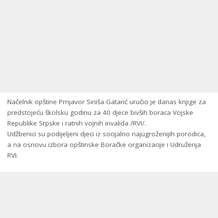
Načelnik opštine Prnjavor Siniša Gatarić uručio je danas knjige za
predstojeću školsku godinu za 40 djece bivših boraca Vojske
Republike Srpske i ratnih vojnih invalida /RVI/.
Udžbenici su podijeljeni djeci iz socijalno najugroženijih porodica,
a na osnovu izbora opštinske Boračke organizacije i Udruženja
RVI.